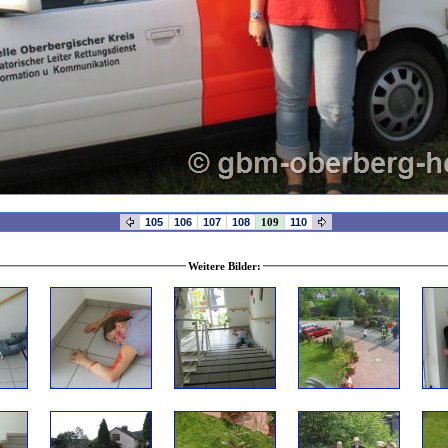
105
106
107
108
109
110
Weitere Bilder: