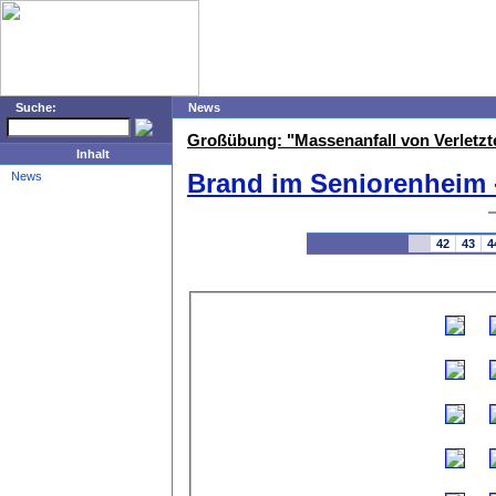
Suche:
News
Großübung: "Massenanfall von Verletzt
Inhalt
Brand im Seniorenheim -
News
42
43
4