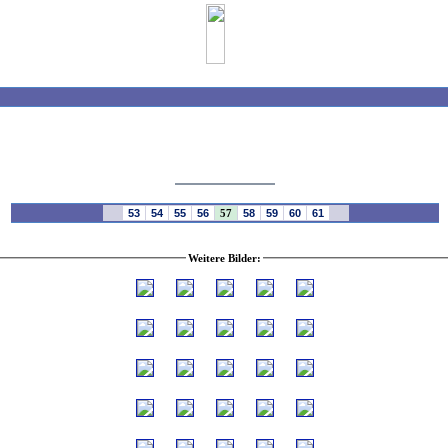
53
54
55
56
57
58
59
60
61
Weitere Bilder: