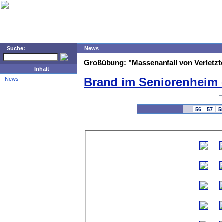
Suche:
News
Großübung: "Massenanfall von Verletzt
Inhalt
Brand im Seniorenheim -
News
56
57
5