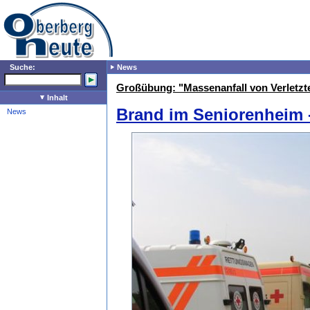
Suche:
News
Großübung: "Massenanfall von Verletzt
Inhalt
Brand im Seniorenheim -
News