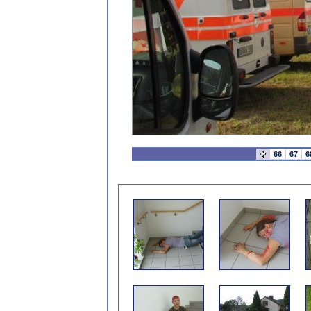
66
67
6