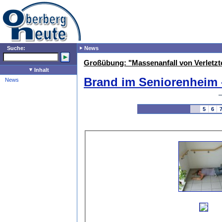
Suche:
News
Großübung: "Massenanfall von Verletzt
Inhalt
Brand im Seniorenheim -
News
5
6