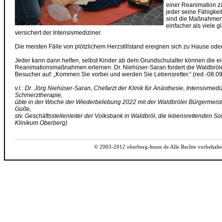
einer Reanimation zä
jeder seine Fähigkeit
sind die Maßnahmen
einfacher als viele 
versichert der Intensivmediziner.
Die meisten Fälle von plötzlichem Herzstillstand ereignen sich zu Hause ode
Jeder kann dann helfen, selbst Kinder ab dem Grundschulalter können die e
Reanimationsmaßnahmen erlernen. Dr. Niehüser-Saran fordert die Waldbröl
Besucher auf: „Kommen Sie vorbei und werden Sie Lebensretter.“ (red.-08.0
v.l.: Dr. Jörg Niehüser-Saran, Chefarzt der Klinik für Anästhesie, Intensivmedi
Schmerztherapie,
übte in der Woche der Wiederbelebung 2022 mit der Waldbröler Bürgermeist
Goße,
stv. Geschäftsstellenleiter der Volksbank in Waldbröl, die lebensrettenden S
Klinikum Oberberg)
© 2003-2012 oberberg-heute.de Alle Rechte vorbehalte