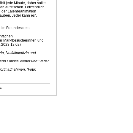
hlt jede Minute, daher sollte
en auffrischen. Letztendlich
 der Laienreanimation
glauben. Jeder kann es“,
r im Freundeskreis.
infachen
er Marktbesucherinnen und
9.2023 12:02)
zin, Notfallmedizin und
erin Larissa Weber und Steffen
ofortmaßnahmen. (Foto:
n.