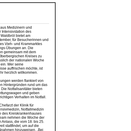
 aus Medizinern und
 Intensivstation des
Waldbröl bietet am
tember, für Besucherinnen und
es Vieh- und Krammarktes
ngs-Übungen an. Die
den gemeinsam mit dem
Oberbergischen Kreises zu
sslich der nationalen Woche
ein. Wer seine
se auffrischen möchte, ist
hr herzlich willkommen.
ungen werden flankiert von
en Hintergründen rund um das
ie Notfallsanitäter bieten
Rettungswagen und geben
ichtigen Verhalten im Notfall.
hefarzt der Klinik für
ensivmedizin, Notfallmedizin
e des Kreiskrankenhauses
 Team nehmen die Woche der
Anlass, die vom 18. bis 25.
t stattfindet, um auf die
ßnahmen hinzuweisen. „Bei