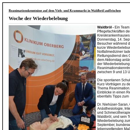
Reanimationskenntnisse auf dem Vieh- und Krammarkt in Waldbröl auffrischen
Woche der Wiederbelebung
Waldbröl -
Ein Team
Pflegefachkräften der
Kreiskrankenhauses 
Donnerstag, 14. Sep
Besucher während d
kurze Wiederbelebu
Notfallmediziner la
Rettungsdienst des 
dem Aktionstag anlä
der Wiederbelebung 
Reanimationskenntnis
zwischen 9 und 13 U
Die spontanen Schul
Kurz-Vorträgen zu d
Thema Reanimation. D
Einblicke in einen 
ebenfalls Tipps zum r
Dr. Niehüser-Saran, C
Anästhesiologie, Int
und Schmerztherapi
Waldbröl, und sein
Wiederbelebung zum 
September, bundeswei
lebensrettenden Ma