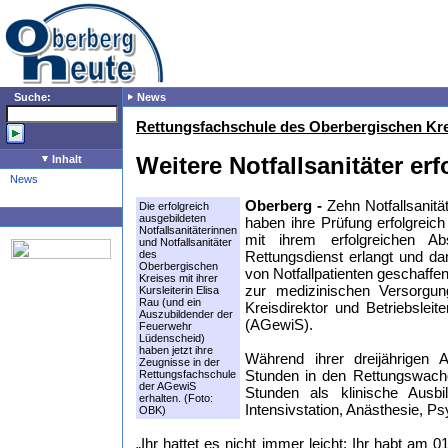
Suche:
News
Rettungsfachschule des Oberbergischen Krei
Weitere Notfallsanitäter er
Inhalt
News
Oberberg -
Zehn Notfallsanitä
Die erfolgreich
ausgebildeten
haben ihre Prüfung erfolgreic
Notfallsanitäterinnen
mit ihrem erfolgreichen Abs
und Notfallsanitäter
des
Rettungsdienst erlangt und da
Oberbergischen
von Notfallpatienten geschaffe
Kreises mit ihrer
zur medizinischen Versorgun
Kursleiterin Elisa
Rau (und ein
Kreisdirektor und Betriebslei
Auszubildender der
(AGewiS).
Feuerwehr
Lüdenscheid)
haben jetzt ihre
Während ihrer dreijährigen A
Zeugnisse in der
Stunden in den Rettungswach
Rettungsfachschule
der AGewiS
Stunden als klinische Ausbi
erhalten. (Foto:
Intensivstation, Anästhesie, Ps
OBK)
„Ihr hattet es nicht immer leicht: Ihr habt am