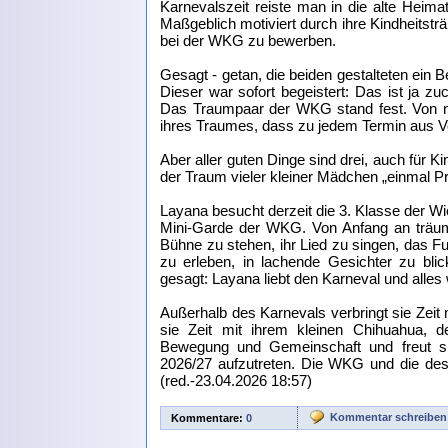
Karnevalszeit reiste man in die alte Heim
Maßgeblich motiviert durch ihre Kindheitstr
bei der WKG zu bewerben.
Gesagt - getan, die beiden gestalteten ei
Dieser war sofort begeistert: Das ist ja zu
Das Traumpaar der WKG stand fest. Von nu
ihres Traumes, dass zu jedem Termin aus Ve
Aber aller guten Dinge sind drei, auch für K
der Traum vieler kleiner Mädchen „einmal Pr
Layana besucht derzeit die 3. Klasse der Wi
Mini-Garde der WKG. Von Anfang an träumt
Bühne zu stehen, ihr Lied zu singen, das F
zu erleben, in lachende Gesichter zu bl
gesagt: Layana liebt den Karneval und all
Außerhalb des Karnevals verbringt sie Zeit 
sie Zeit mit ihrem kleinen Chihuahua, d
Bewegung und Gemeinschaft und freut si
2026/27 aufzutreten. Die WKG und die desi
(red.-23.04.2026 18:57)
Kommentar schreiben
Kommentare:
0