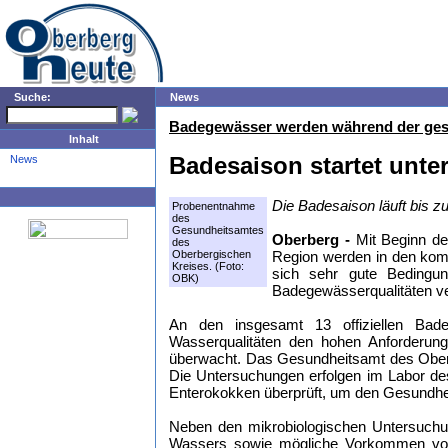
Suche:
News
Badegewässer werden während der ges
Inhalt
Badesaison startet unte
News
Die Badesaison läuft bis 
Probenentnahme
des
Gesundheitsamtes
Oberberg -
Mit Beginn de
des
Oberbergischen
Region werden in den kom
Kreises. (Foto:
sich sehr gute Bedingu
OBK)
Badegewässerqualitäten v
An den insgesamt 13 offiziellen Bades
Wasserqualitäten den hohen Anforderun
überwacht. Das Gesundheitsamt des Oberb
Die Untersuchungen erfolgen im Labor des
Enterokokken überprüft, um den Gesundhei
Neben den mikrobiologischen Untersuchun
Wassers sowie mögliche Vorkommen von 