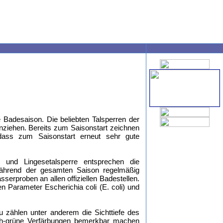
e Badesaison. Die beliebten Talsperren der
iehen. Bereits zum Saisonstart zeichnen
ass zum Saisonstart erneut sehr gute
e und Lingesetalsperre entsprechen die
während der gesamten Saison regelmäßig
rproben an allen offiziellen Badestellen.
 Parameter Escherichia coli (E. coli) und
 zählen unter anderem die Sichttiefe des
ch-grüne Verfärbungen bemerkbar machen