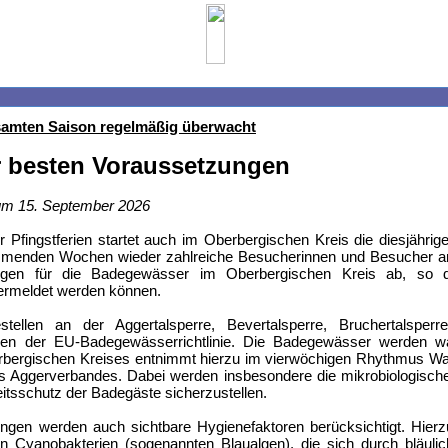
amten Saison regelmäßig überwacht
r besten Voraussetzungen
zum 15. September 2026
r Pfingstferien startet auch im Oberbergischen Kreis die diesjährig
menden Wochen wieder zahlreiche Besucherinnen und Besucher anz
ngen für die Badegewässer im Oberbergischen Kreis ab, so d
ermeldet werden können.
tellen an der Aggertalsperre, Bevertalsperre, Bruchertalsperr
gen der EU-Badegewässerrichtlinie. Die Badegewässer werden 
ergischen Kreises entnimmt hierzu im vierwöchigen Rhythmus Wasse
 Aggerverbandes. Dabei werden insbesondere die mikrobiologischen
tsschutz der Badegäste sicherzustellen.
gen werden auch sichtbare Hygienefaktoren berücksichtigt. Hierzu
Cyanobakterien (sogenannten Blaualgen), die sich durch bläuli