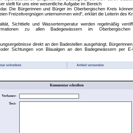
 stellt für uns eine wesentliche Aufgabe im Bereich
r. Die Bürgerinnen und Bürger im Oberbergischen Kreis können s
ien Freizeitvergnügen unternommen wird“, erklärt die Leiterin des 
ität, Sichttiefe und Wassertemperatur werden regelmäßig veröff
Informationen zu allen Badegewässern im Oberbergische
hungsergebnisse direkt an den Badestellen ausgehängt. Bürgerinne
ten oder Sichtungen von Blaualgen an den Badegewässern per E
ar schreiben
Artikel versenden
Kommentar schreiben
Verfasser:
Text: