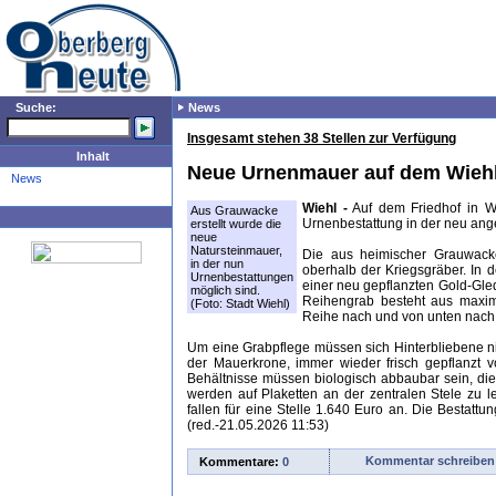
Suche:
News
Insgesamt stehen 38 Stellen zur Verfügung
Inhalt
Neue Urnenmauer auf dem Wiehl
News
Wiehl -
Auf dem Friedhof in Wi
Aus Grauwacke
Urnenbestattung in der neu ang
erstellt wurde die
neue
Natursteinmauer,
Die aus heimischer Grauwacke
in der nun
oberhalb der Kriegsgräber. In 
Urnenbestattungen
einer neu gepflanzten Gold-Gled
möglich sind.
Reihengrab besteht aus maxim
(Foto: Stadt Wiehl)
Reihe nach und von unten nach 
Um eine Grabpflege müssen sich Hinterbliebene n
der Mauerkrone, immer wieder frisch gepflanzt 
Behältnisse müssen biologisch abbaubar sein, die
werden auf Plaketten an der zentralen Stele zu l
fallen für eine Stelle 1.640 Euro an. Die Bestatt
(red.-21.05.2026 11:53)
Kommentar schreiben
Kommentare:
0