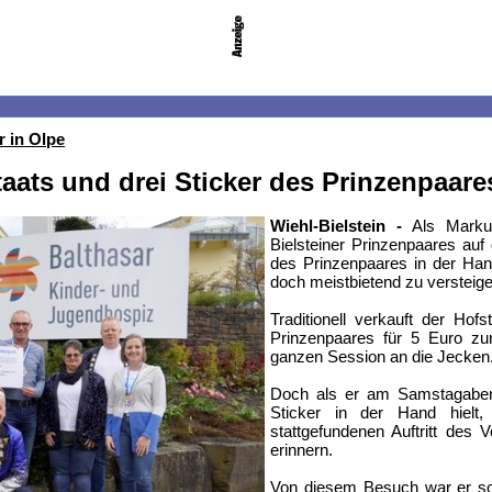
r in Olpe
aats und drei Sticker des Prinzenpaar
Wiehl-Bielstein -
Als Marku
Bielsteiner Prinzenpaares auf 
des Prinzenpaares in der Han
doch meistbietend zu versteige
Traditionell verkauft der Hof
Prinzenpaares für 5 Euro zu
ganzen Session an die Jecken
Doch als er am Samstagabend
Sticker in der Hand hielt
stattgefundenen Auftritt des 
erinnern.
Von diesem Besuch war er so 