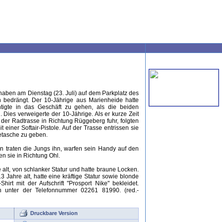
haben am Dienstag (23. Juli) auf dem Parkplatz des
n bedrängt. Der 10-Jährige aus Marienheide hatte
tigte in das Geschäft zu gehen, als die beiden
Dies verweigerte der 10-Jährige. Als er kurze Zeit
der Radtrasse in Richtung Rüggeberg fuhr, folgten
einer Softair-Pistole. Auf der Trasse entrissen sie
etasche zu geben.
n traten die Jungs ihn, warfen sein Handy auf den
n sie in Richtung Ohl.
 alt, von schlanker Statur und hatte braune Locken.
3 Jahre alt, hatte eine kräftige Statur sowie blonde
rt mit der Aufschrift "Prosport Nike" bekleidet.
th unter der Telefonnummer 02261 81990. (red.-
Druckbare Version