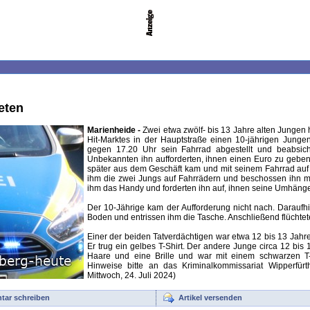
eten
Marienheide -
Zwei etwa zwölf- bis 13 Jahre alten Jungen 
Hit-Marktes in der Hauptstraße einen 10-jährigen Junge
gegen 17.20 Uhr sein Fahrrad abgestellt und beabsich
Unbekannten ihn aufforderten, ihnen einen Euro zu geben. 
später aus dem Geschäft kam und mit seinem Fahrrad auf 
ihm die zwei Jungs auf Fahrrädern und beschossen ihn mit 
ihm das Handy und forderten ihn auf, ihnen seine Umhäng
Der 10-Jährige kam der Aufforderung nicht nach. Daraufhi
Boden und entrissen ihm die Tasche. Anschließend flüchtete
Einer der beiden Tatverdächtigen war etwa 12 bis 13 Jahre
Er trug ein gelbes T-Shirt. Der andere Junge circa 12 bis 1
Haare und eine Brille und war mit einem schwarzen T-Shi
Hinweise bitte an das Kriminalkommissariat Wipperfür
Mittwoch, 24. Juli 2024)
ar schreiben
Artikel versenden