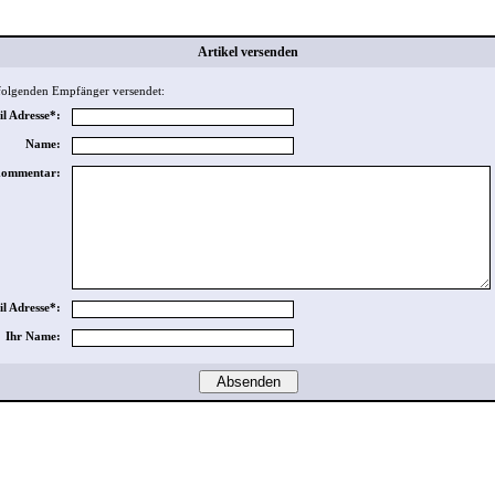
Artikel versenden
 folgenden Empfänger versendet:
l Adresse*:
Name:
ommentar:
il Adresse*:
Ihr Name: