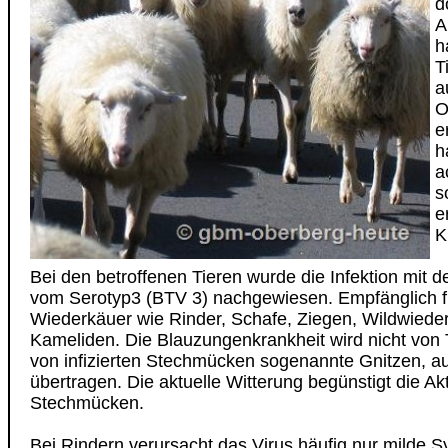
d
A
h
T
a
O
e
h
a
s
e
K
Bei den betroffenen Tieren wurde die Infektion mit 
vom Serotyp3 (BTV 3) nachgewiesen. Empfänglich fü
Wiederkäuer wie Rinder, Schafe, Ziegen, Wildwiede
Kameliden. Die Blauzungenkrankheit wird nicht von T
von infizierten Stechmücken sogenannte Gnitzen, a
übertragen. Die aktuelle Witterung begünstigt die Akt
Stechmücken.
Bei Rindern verursacht das Virus häufig nur milde