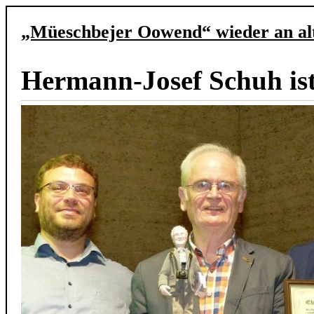
„Müeschbejer Oowend“ wieder an alt
Hermann-Josef Schuh is