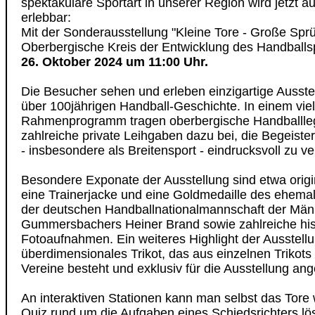
spektakuläre Sportart in unserer Region wird jetzt 
erlebbar:
Mit der Sonderausstellung "Kleine Tore - Große Spr
Oberbergische Kreis der Entwicklung des Handballs
26. Oktober 2024 um 11:00 Uhr.
Die Besucher sehen und erleben einzigartige Ausste
über 100jährigen Handball-Geschichte. In einem viel
Rahmenprogramm tragen oberbergische Handballle
zahlreiche private Leihgaben dazu bei, die Begeiste
- insbesondere als Breitensport - eindrucksvoll zu ve
Besondere Exponate der Ausstellung sind etwa origin
eine Trainerjacke und eine Goldmedaille des ehema
der deutschen Handballnationalmannschaft der Män
Gummersbachers Heiner Brand sowie zahlreiche his
Fotoaufnahmen. Ein weiteres Highlight der Ausstellun
überdimensionales Trikot, das aus einzelnen Trikots
Vereine besteht und exklusiv für die Ausstellung ange
An interaktiven Stationen kann man selbst das Tore w
Quiz rund um die Aufgaben eines Schiedsrichters lös