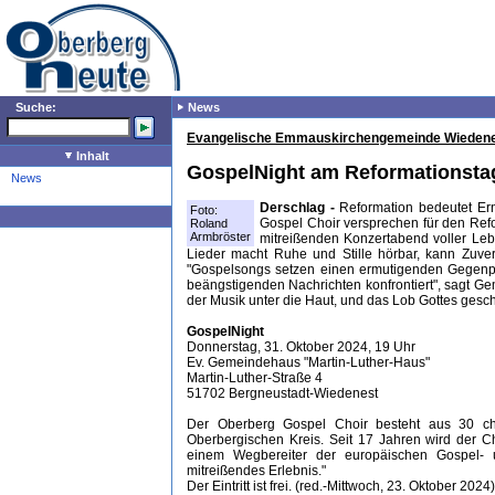
Suche:
News
Evangelische Emmauskirchengemeinde Wiedenest
Inhalt
GospelNight am Reformationsta
News
Derschlag -
Reformation bedeutet Er
Foto:
Gospel Choir versprechen für den Ref
Roland
Armbröster
mitreißenden Konzertabend voller Leb
Lieder macht Ruhe und Stille hörbar, kann Zuver
"Gospelsongs setzen einen ermutigenden Gegenpol,
beängstigenden Nachrichten konfrontiert", sagt Ge
der Musik unter die Haut, und das Lob Gottes gesc
GospelNight
Donnerstag, 31. Oktober 2024, 19 Uhr
Ev. Gemeindehaus "Martin-Luther-Haus"
Martin-Luther-Straße 4
51702 Bergneustadt-Wiedenest
Der Oberberg Gospel Choir besteht aus 30 ch
Oberbergischen Kreis. Seit 17 Jahren wird der C
einem Wegbereiter der europäischen Gospel- u
mitreißendes Erlebnis."
Der Eintritt ist frei. (red.-Mittwoch, 23. Oktober 2024)