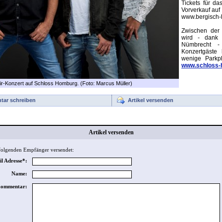
Tickets für d
Vorverkauf auf
www.bergisch-li
Zwischen der
wird - dank 
Nümbrecht - 
Konzertgäste 
wenige Parkpl
www.schloss-
Air-Konzert auf Schloss Homburg. (Foto: Marcus Müller)
ar schreiben
Artikel versenden
Artikel versenden
 folgenden Empfänger versendet:
l Adresse*:
Name:
ommentar: