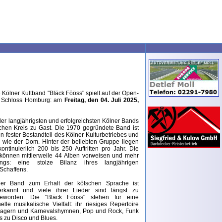
 Kölner Kultband "Bläck Fööss" spielt auf der Open-
n Schloss Homburg: am
Freitag, den 04. Juli 2025,
 der langjährigsten und erfolgreichsten Kölner Bands
chen Kreis zu Gast. Die 1970 gegründete Band ist
en fester Bestandteil des Kölner Kulturbetriebes und
 wie der Dom. Hinter der beliebten Gruppe liegen
ontinuierlich 200 bis 250 Auftritten pro Jahr. Die
 können mittlerweile 44 Alben vorweisen und mehr
gs: eine stolze Bilanz ihres langjährigen
Schaffens.
der Band zum Erhalt der kölschen Sprache ist
erkannt und viele ihrer Lieder sind längst zu
eworden. Die "Bläck Fööss" stehen für eine
elle musikalische Vielfalt: ihr riesiges Repertoire
hlagern und Karnevalshymnen, Pop und Rock, Funk
 zu Disco und Blues.