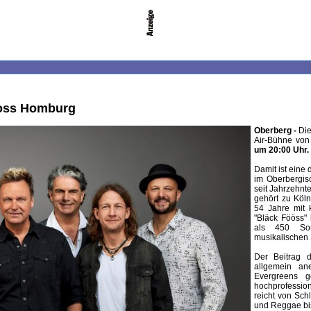
loss Homburg
Oberberg -
Die
Air-Bühne vo
um 20:00 Uhr.
Damit ist eine
im Oberbergis
seit Jahrzehnt
gehört zu Köln
54 Jahre mit k
"Bläck Fööss"
als 450 Son
musikalischen 
Der Beitrag 
allgemein an
Evergreens g
hochprofession
reicht von Sc
und Reggae bis