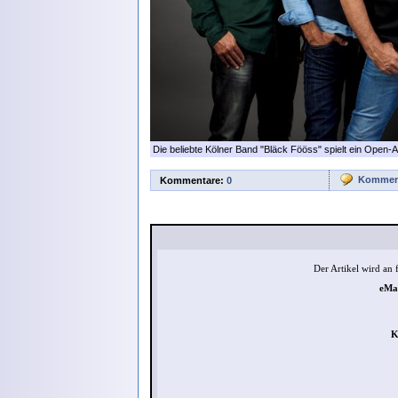
Die beliebte Kölner Band "Bläck Fööss" spielt ein Open-
Komment
Kommentare:
0
Der Artikel wird an
eMai
K