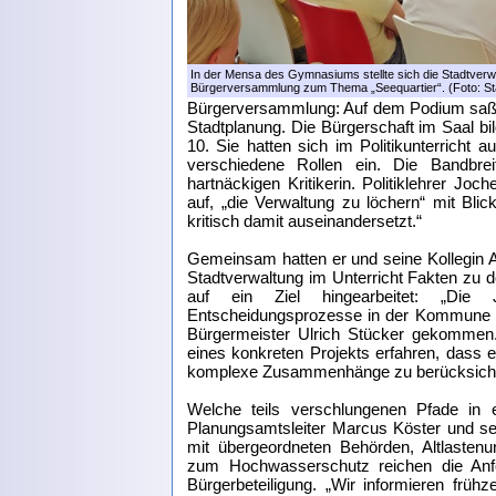
In der Mensa des Gymnasiums stellte sich die Stadtverwal
Bürgerversammlung zum Thema „Seequartier“. (Foto: St
Bürgerversammlung: Auf dem Podium saß d
Stadtplanung. Die Bürgerschaft im Saal bi
10. Sie hatten sich im Politikunterricht
verschiedene Rollen ein. Die Bandbrei
hartnäckigen Kritikerin. Politiklehrer Jo
auf, „die Verwaltung zu löchern“ mit Blic
kritisch damit auseinandersetzt.“
Gemeinsam hatten er und seine Kollegin A
Stadtverwaltung im Unterricht Fakten zu d
auf ein Ziel hingearbeitet: „Die 
Entscheidungsprozesse in der Kommune abl
Bürgermeister Ulrich Stücker gekommen. 
eines konkreten Projekts erfahren, dass e
komplexe Zusammenhänge zu berücksichtig
Welche teils verschlungenen Pfade in 
Planungsamtsleiter Marcus Köster und sei
mit übergeordneten Behörden, Altlasten
zum Hochwasserschutz reichen die Anf
Bürgerbeteiligung. „Wir informieren frühz