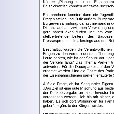
Köster: „Planung ist keine Einbahnstr
Beispielsweise könnten wir etwas überse
Entsprechend konnten dann die Jugendli
Fragen stellen und Kritik äußern. Bürgermei
Bürgerversammlung, da fast niemand in der
Distanz aufbaut zwischen Verwaltung und
gern näherrücken dürfen. Mit ihm vorn
stellvertretende Leiterin des Baude
Pressesprecher, die allerdings aus den R
Beschäftigt wurden die Verantwortliche
Fragen zu den verschiedensten Themengeb
Leute parken, wie ist der Schutz vor Hoch
der Verkehr lang? Das Thema Parken tri
antworten: Für die Dauerparker auf den W
errichtet werden. Und die Gäste des Park
der Eisenbahnschienen parken, erläuterte S
Auf die Frage, ob im Seequartier Eigent
„Das Ziel ist eine gute Mischung aus beide
der Konzeptvergabe an einen Investor hi
vorgesehen werden: „Ich bin mir sicher, 
haben. Es soll dort Wohnungen für Famil
geben“, ergänzte der Bürgermeister.