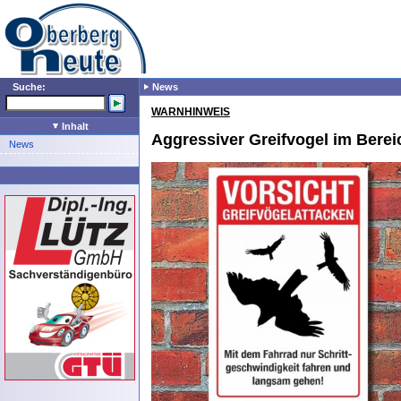
Suche:
News
WARNHINWEIS
Inhalt
Aggressiver Greifvogel im Bere
News