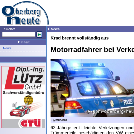
Suche:
News
Krad brennt vollständig aus
Inhalt
Motorradfahrer bei Verke
News
Symbolbild
62-Jährige erlitt leichte Verletzungen 
Trümmerteile beschädigten den VW eines