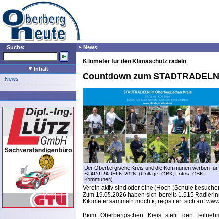
Suche:
News
Kilometer für den Klimaschutz radeln
Inhalt
Countdown zum STADTRADELN i
News
Der Oberbergische Kreis und die Kommunen werben für
STADTRADELN 2026. (Collage: OBK, Fotos: OBK,
Kommunen)
Verein aktiv sind oder eine (Hoch-)Schule besuch
Zum 19.05.2026 haben sich bereits 1.515 Radleri
Kilometer sammeln möchte, registriert sich auf www
Beim Oberbergischen Kreis steht den Teilne