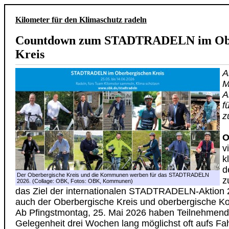
Kilometer für den Klimaschutz radeln
Countdown zum STADTRADELN im Obe
Kreis
A
M
A
f
z
O
v
k
d
Der Oberbergische Kreis und die Kommunen werben für das STADTRADELN
z
2026. (Collage: OBK, Fotos: OBK, Kommunen)
das Ziel der internationalen STADTRADELN-Aktion 2
auch der Oberbergische Kreis und oberbergische K
Ab Pfingstmontag, 25. Mai 2026 haben Teilnehmend
Gelegenheit drei Wochen lang möglichst oft aufs Fa