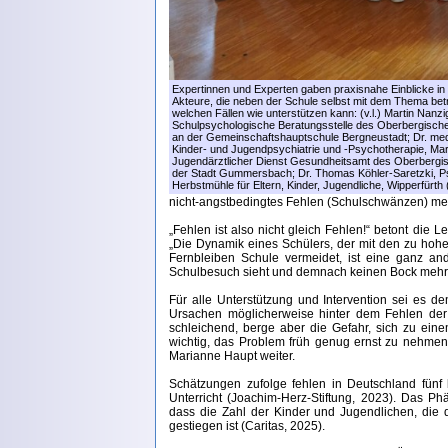
Expertinnen und Experten gaben praxisnahe Einblicke in 
Akteure, die neben der Schule selbst mit dem Thema betra
welchen Fällen wie unterstützen kann: (v.l.) Martin Nanz
Schulpsychologische Beratungsstelle des Oberbergischen 
an der Gemeinschaftshauptschule Bergneustadt; Dr. med. S
Kinder- und Jugendpsychiatrie und -Psychotherapie, Mari
Jugendärztlicher Dienst Gesundheitsamt des Oberbergis
der Stadt Gummersbach; Dr. Thomas Köhler-Saretzki, P
Herbstmühle für Eltern, Kinder, Jugendliche, Wipperfürth
nicht-angstbedingtes Fehlen (Schulschwänzen) me
„Fehlen ist also nicht gleich Fehlen!“ betont die 
„Die Dynamik eines Schülers, der mit den zu hoh
Fernbleiben Schule vermeidet, ist eine ganz an
Schulbesuch sieht und demnach keinen Bock mehr 
Für alle Unterstützung und Intervention sei es 
Ursachen möglicherweise hinter dem Fehlen der
schleichend, berge aber die Gefahr, sich zu ein
wichtig, das Problem früh genug ernst zu nehmen 
Marianne Haupt weiter.
Schätzungen zufolge fehlen in Deutschland fünf
Unterricht (Joachim-Herz-Stiftung, 2023). Das P
dass die Zahl der Kinder und Jugendlichen, die de
gestiegen ist (Caritas, 2025).