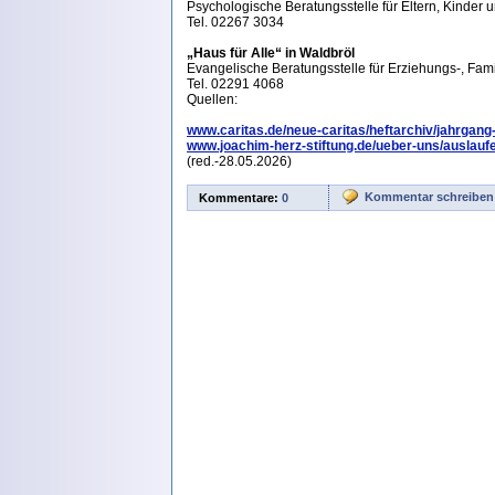
Psychologische Beratungsstelle für Eltern, Kinder
Tel. 02267 3034
„Haus für Alle“ in Waldbröl
Evangelische Beratungsstelle für Erziehungs-, Fam
Tel. 02291 4068
Quellen:
www.caritas.de/neue-caritas/heftarchiv/jahrgang
www.joachim-herz-stiftung.de/ueber-uns/auslaufe
(red.-28.05.2026)
Kommentar schreiben
Kommentare:
0