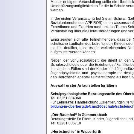
Mit der erfolgten Veranstaltung sollte ein Überb
Unterstützungsmöglichkeiten für die in Schule ver
werden.
In der ersten Veranstaltung bot Stefan Schwall (L
Sozialunternehmens APEIROS) einen wissenschaftlic
Expertinnen und Experten rund um das Thema Schu
Veranstaltung über die Herausforderungen und ve
Einig zeigten sich alle Teilnehmenden, dass bei
schulische Laufbahn des betreffenden Kindes oder 
machte deutlich, dass es ein weitreichendes Ne
aufgesucht werden können.
Neben der Schulsozialarbeit, die direkt an den S
Schulpsychologie oder die Erziehungs-/ Familienbe
In manchen Fällen sind der Kinder- und Jugendärzt
Jugendpsychiatrie und -psychotherapie die richt
den Betroffenen ebenfalls unterstützend als Institu
Auswahl erster Anlaufstellen für Eltern
Schulpsychologische Beratungsstelle des Oberb
Tel. 02261 884060
Für Lehrkräfte: Handreichung „Orientierungshilfe f
bildung-in-oberberg.de/cms200schule/schule/schu
„Der Baumhof“ in Gummersbach
Beratungsstelle für Eltern, Kinder, Jugendliche u
Tel. 02261 885710
„Herbstmühle“ in Wipperfürth