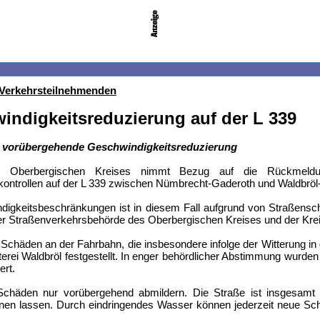
 Verkehrsteilnehmenden
ndigkeitsreduzierung auf der L 339
rn vorübergehende Geschwindigkeitsreduzierung
 Oberbergischen Kreises nimmt Bezug auf die Rückmeldun
ntrollen auf der L 339 zwischen Nümbrecht-Gaderoth und Waldbröl-
ndigkeitsbeschränkungen ist in diesem Fall aufgrund von Straßens
er Straßenverkehrsbehörde des Oberbergischen Kreises und der Krei
Schäden an der Fahrbahn, die insbesondere infolge der Witterung in
erei Waldbröl festgestellt. In enger behördlicher Abstimmung wurd
ert.
chäden nur vorübergehend abmildern. Die Straße ist insgesamt sa
en lassen. Durch eindringendes Wasser können jederzeit neue Schä