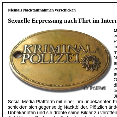
Niemals Nacktaufnahmen verschicken
Sexuelle Erpressung nach Flirt im Inter
O
w
P
i
m
N
a
w
a
O
d
b
J
Social Media Plattform mit einer ihm unbekannten F
schickten sich gegenseitig Nacktbilder. Plötzlich änd
Unbekannten und sie drohte seine Bilder zu veröffen