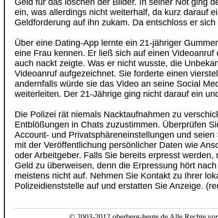
Geld für das löschen der Bilder. In seiner Not ging 
ein, was allerdings nicht weiterhalf, da kurz darauf e
Geldforderung auf ihn zukam. Da entschloss er sich 
Über eine Dating-App lernte ein 21-jähriger Gummer
eine Frau kennen. Er ließ sich auf einen Videoanruf 
auch nackt zeigte. Was er nicht wusste, die Unbeka
Videoanruf aufgezeichnet. Sie forderte einen vierste
andernfalls würde sie das Video an seine Social Me
weiterleiten. Der 21-Jährige ging nicht darauf ein un
Die Polizei rät niemals Nacktaufnahmen zu verschic
Entblößungen in Chats zuzustimmen. Überprüfen Si
Account- und Privatsphäreneinstellungen und seien 
mit der Veröffentlichung persönlicher Daten wie Ans
oder Arbeitgeber. Falls Sie bereits erpresst werden, r
Geld zu überweisen, denn die Erpressung hört nach
meistens nicht auf. Nehmen Sie Kontakt zu Ihrer lok
Polizeidienststelle auf und erstatten Sie Anzeige. (r
© 2003-2012 oberberg-heute.de Alle Rechte vor