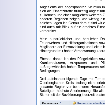
Angesichts der angespannten Situation 
sich die Einsatzkräfte frühzeitig abgestim
zu können und einer möglichen weiteren 
anderen Regionen zeigen, wie wichtig e
solchen Lagen ist. Genau darauf sind wir e
sind auch mit Blick auf ein erhöhtes Ei
vorbereitet.
Mein ausdrücklicher und herzlicher Dan
Feuerwehren und Hilfsorganisationen so
Mitgliedern der Einsatzleitung und Leitste
Hintergrund mit hoher Verantwortung koord
Ebenso danke ich den Pflegekräften so
Krankenhäusern, Arztpraxen und Pfle
außergewöhnlich hohen Temperaturen seit
Bedingungen.
Drei aufeinanderfolgende Tage mit Temp
Oberbergischen Kreis bislang nicht erleb
gesamte Region vor besondere Herausford
Beteiligten höchste Anerkennung. Sie all
Sicherheit der Bevölkerung jederzeit bestm
Kommentar schreiben
Kommentare:
0