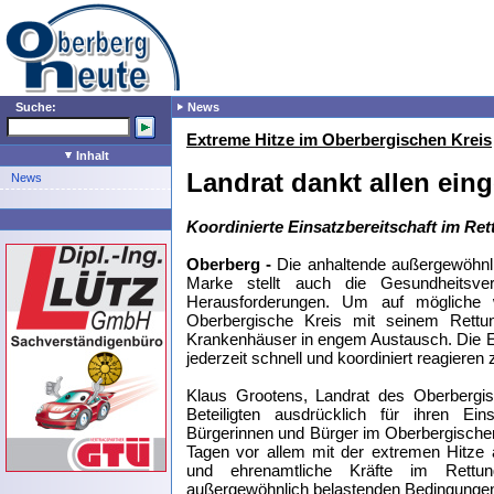
Suche:
News
Extreme Hitze im Oberbergischen Kreis
Inhalt
Landrat dankt allen eing
News
Koordinierte Einsatzbereitschaft im Re
Oberberg -
Die anhaltende außergewöhnli
Marke stellt auch die Gesundheitsve
Herausforderungen. Um auf mögliche w
Oberbergische Kreis mit seinem Rettun
Krankenhäuser in engem Austausch. Die Ei
jederzeit schnell und koordiniert reagieren
Klaus Grootens, Landrat des Oberbergi
Beteiligten ausdrücklich für ihren E
Bürgerinnen und Bürger im Oberbergischen
Tagen vor allem mit der extremen Hitze 
und ehrenamtliche Kräfte im Rettung
außergewöhnlich belastenden Bedingunge