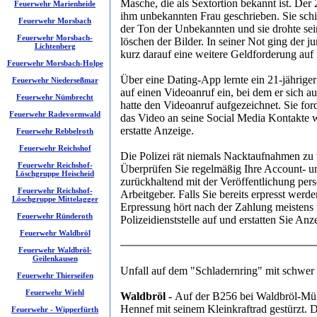
Masche, die als Sextortion bekannt ist. Der 
Feuerwehr Marienheide
ihm unbekannten Frau geschrieben. Sie schic
Feuerwehr Morsbach
der Ton der Unbekannten und sie drohte sein
Feuerwehr Morsbach-
löschen der Bilder. In seiner Not ging der j
Lichtenberg
kurz darauf eine weitere Geldforderung auf 
Feuerwehr Morsbach-Holpe
Über eine Dating-App lernte ein 21-jährige
Feuerwehr Niederseßmar
auf einen Videoanruf ein, bei dem er sich a
Feuerwehr Nümbrecht
hatte den Videoanruf aufgezeichnet. Sie ford
Feuerwehr Radevormwald
das Video an seine Social Media Kontakte we
erstatte Anzeige.
Feuerwehr Rebbelroth
Feuerwehr Reichshof
Die Polizei rät niemals Nacktaufnahmen zu
Feuerwehr Reichshof-
Überprüfen Sie regelmäßig Ihre Account- un
Löschgruppe Heischeid
zurückhaltend mit der Veröffentlichung per
Feuerwehr Reichshof-
Arbeitgeber. Falls Sie bereits erpresst werde
Löschgruppe Mittelagger
Erpressung hört nach der Zahlung meistens 
Feuerwehr Ründeroth
Polizeidienststelle auf und erstatten Sie An
Feuerwehr Waldbröl
Feuerwehr Waldbröl-
Geilenkausen
Unfall auf dem "Schladernring" mit schwer 
Feuerwehr Thierseifen
Feuerwehr Wiehl
Waldbröl -
Auf der B256 bei Waldbröl-Mühl
Hennef mit seinem Kleinkraftrad gestürzt. 
Feuerwehr - Wipperfürth