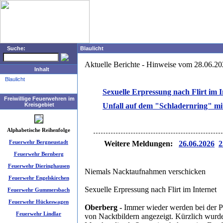
Suche:
Blaulicht
Aktuelle Berichte - Hinweise vom 28.06.2
Inhalt
Blaulicht
Sexuelle Erpressung nach Flirt im I
Freiwillige Feuerwehren im
Kreisgebiet
Unfall auf dem "Schladernring" mi
Alphabetische Reihenfolge
Feuerwehr Bergneustadt
Weitere Meldungen:
26.06.2026
2
Feuerwehr Bernberg
Feuerwehr Dieringhausen
Niemals Nacktaufnahmen verschicken
Feuerwehr Engelskirchen
Sexuelle Erpressung nach Flirt im Internet
Feuerwehr Gummersbach
Feuerwehr Hückeswagen
Oberberg -
Immer wieder werden bei der 
Feuerwehr Lindlar
von Nacktbildern angezeigt. Kürzlich wurd