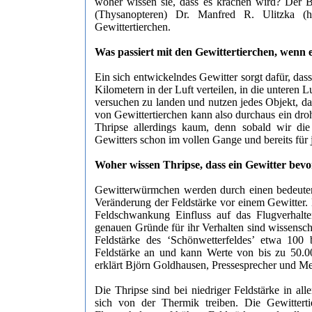
woher wissen sie, dass es krachen wird? Der 
(Thysanopteren) Dr. Manfred R. Ulitzka (htt
Gewittertierchen.
Was passiert mit den Gewittertierchen, wenn e
Ein sich entwickelndes Gewitter sorgt dafür, das
Kilometern in der Luft verteilen, in die unteren
versuchen zu landen und nutzen jedes Objekt, da
von Gewittertierchen kann also durchaus ein dro
Thripse allerdings kaum, denn sobald wir die
Gewitters schon im vollen Gange und bereits für j
Woher wissen Thripse, dass ein Gewitter bevo
Gewitterwürmchen werden durch einen bedeute
Veränderung der Feldstärke vor einem Gewitter. D
Feldschwankung Einfluss auf das Flugverhalte
genauen Gründe für ihr Verhalten sind wissenscha
Feldstärke des ‘Schönwetterfeldes’ etwa 100 b
Feldstärke an und kann Werte von bis zu 50.00
erklärt Björn Goldhausen, Pressesprecher und M
Die Thripse sind bei niedriger Feldstärke in al
sich von der Thermik treiben. Die Gewitterti