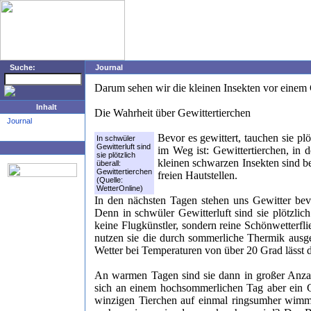
Suche:
Journal
Darum sehen wir die kleinen Insekten vor einem 
Inhalt
Die Wahrheit über Gewittertierchen
Journal
Bevor es gewittert, tauchen sie p
In schwüler
Gewitterluft sind
im Weg ist: Gewittertierchen, in 
sie plötzlich
kleinen schwarzen Insekten sind b
überall:
Gewittertierchen
freien Hautstellen.
(Quelle:
WetterOnline)
In den nächsten Tagen stehen uns Gewitter bev
Denn in schwüler Gewitterluft sind sie plötzlich
keine Flugkünstler, sondern reine Schönwetterfl
nutzen sie die durch sommerliche Thermik ausge
Wetter bei Temperaturen von über 20 Grad lässt d
An warmen Tagen sind sie dann in großer Anzah
sich an einem hochsommerlichen Tag aber ein G
winzigen Tierchen auf einmal ringsumher wimm