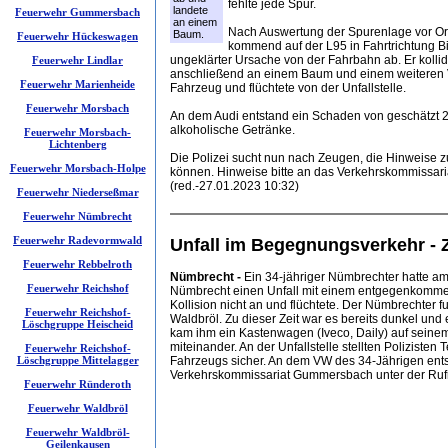
fehlte jede Spur.
landete
Feuerwehr Gummersbach
an einem
Nach Auswertung der Spurenlage vor Ort
Baum.
Feuerwehr Hückeswagen
kommend auf der L95 in Fahrtrichtung Bi
ungeklärter Ursache von der Fahrbahn ab. Er kollid
Feuerwehr Lindlar
anschließend an einem Baum und einem weiteren 
Feuerwehr Marienheide
Fahrzeug und flüchtete von der Unfallstelle.
Feuerwehr Morsbach
An dem Audi entstand ein Schaden von geschätzt 2
alkoholische Getränke.
Feuerwehr Morsbach-
Lichtenberg
Die Polizei sucht nun nach Zeugen, die Hinweise z
Feuerwehr Morsbach-Holpe
können. Hinweise bitte an das Verkehrskommissa
(red.-27.01.2023 10:32)
Feuerwehr Niederseßmar
Feuerwehr Nümbrecht
Feuerwehr Radevormwald
Unfall im Begegnungsverkehr -
Feuerwehr Rebbelroth
Nümbrecht -
Ein 34-jähriger Nümbrechter hatte am
Feuerwehr Reichshof
Nümbrecht einen Unfall mit einem entgegenkommend
Kollision nicht an und flüchtete. Der Nümbrechter
Feuerwehr Reichshof-
Waldbröl. Zu dieser Zeit war es bereits dunkel un
Löschgruppe Heischeid
kam ihm ein Kastenwagen (Iveco, Daily) auf seinem 
miteinander. An der Unfallstelle stellten Poliziste
Feuerwehr Reichshof-
Löschgruppe Mittelagger
Fahrzeugs sicher. An dem VW des 34-Jährigen ents
Verkehrskommissariat Gummersbach unter der Ruf
Feuerwehr Ründeroth
Feuerwehr Waldbröl
Feuerwehr Waldbröl-
Geilenkausen