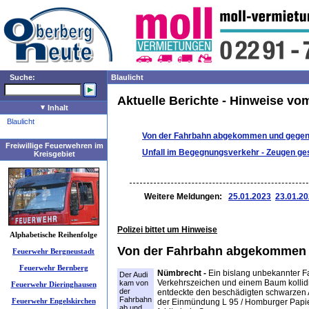
Suche:
Blaulicht
Aktuelle Berichte - Hinweise vo
Inhalt
Blaulicht
Von der Fahrbahn abgekommen und gegen B
Freiwillige Feuerwehren im
Unfall im Begegnungsverkehr - Zeugen ge
Kreisgebiet
Weitere Meldungen:
25.01.2023
23.01.2
Polizei bittet um Hinweise
Alphabetische Reihenfolge
Von der Fahrbahn abgekommen un
Feuerwehr Bergneustadt
Feuerwehr Bernberg
Nümbrecht -
Ein bislang unbekannter F
Der Audi
Verkehrszeichen und einem Baum kollidi
kam von
Feuerwehr Dieringhausen
der
entdeckte den beschädigten schwarzen 
Fahrbahn
Feuerwehr Engelskirchen
der Einmündung L 95 / Homburger Papie
ab und