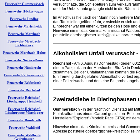
Tankstellenbetreiber dann am Morgen das Videomate
Feuerwehr Gummersbach
versucht hatte, die Schiebetüren zum Verkaufsraum
und der Unbekannte gelangte nicht in die Räumlich
Feuerwehr Hückeswagen
Im Anschluss hielt sich der Mann noch mehrere Min
Feuerwehr Lindlar
das Tankstellengelände fuhr, versteckte er sich u
Einbrecher war mit einer kurzen beigen Hose und e
Feuerwehr Marienheide
Hinweise nimmt das Kriminalkommissariat Waldbrö
Feuerwehr Morsbach
poststelle.oberbergischer-kreis@polizei.nrw.de ent
Feuerwehr Morsbach-
Lichtenberg
Alkoholisiert Unfall verursacht
Feuerwehr Morsbach-Holpe
Feuerwehr Niederseßmar
Reichshof -
Am 6. August (Donnerstag) gegen 00:20
Feuerwehr Nümbrecht
einem Parkplatz an der Morsbacher Straße in Denkl
zusammen. Bei der Unfallaufnahme konnten die P
Feuerwehr Radevormwald
Ein freiwillig durchgeführter Atemalkoholvortest er
einer Polizeiwache und dort eine Blutprobe abgeben
Feuerwehr Rebbelroth
Feuerwehr Reichshof
Feuerwehr Reichshof-
Zweiraddiebe in Dieringhausen 
Löschgruppe Heischeid
Feuerwehr Reichshof-
Gummersbach -
In der Nacht von Dienstag auf Mit
Löschgruppe Mittelagger
Kleinkraftrad aus einem Carport gestohlen. Bei de
Herstellers "Explorer" (Modell: Pace GT50) mit d
Feuerwehr Ründeroth
Hinweise nimmt das Kriminalkommissariat Gummer
Feuerwehr Waldbröl
Adresse poststelle.oberbergischer-kreis@polizei.n
Feuerwehr Waldbröl-
Geilenkausen