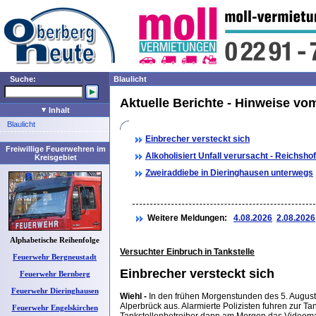
Suche:
Blaulicht
Aktuelle Berichte - Hinweise vo
Inhalt
Blaulicht
Einbrecher versteckt sich
Freiwillige Feuerwehren im
Alkoholisiert Unfall verursacht - Reichs
Kreisgebiet
Zweiraddiebe in Dieringhausen unterwegs
Weitere Meldungen:
4.08.2026
2.08.2026
Alphabetische Reihenfolge
Versuchter Einbruch in Tankstelle
Feuerwehr Bergneustadt
Einbrecher versteckt sich
Feuerwehr Bernberg
Feuerwehr Dieringhausen
Wiehl -
In den frühen Morgenstunden des 5. August (
Alperbrück aus. Alarmierte Polizisten fuhren zur Tan
Feuerwehr Engelskirchen