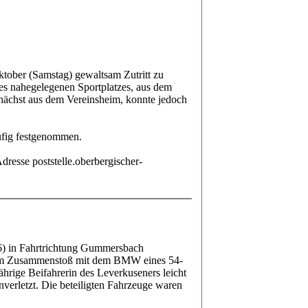
ktober (Samstag) gewaltsam Zutritt zu
es nahegelegenen Sportplatzes, aus dem
 zunächst aus dem Vereinsheim, konnte jedoch
ufig festgenommen.
esse poststelle.oberbergischer-
6) in Fahrtrichtung Gummersbach
s zum Zusammenstoß mit dem BMW eines 54-
hrige Beifahrerin des Leverkuseners leicht
nverletzt. Die beteiligten Fahrzeuge waren