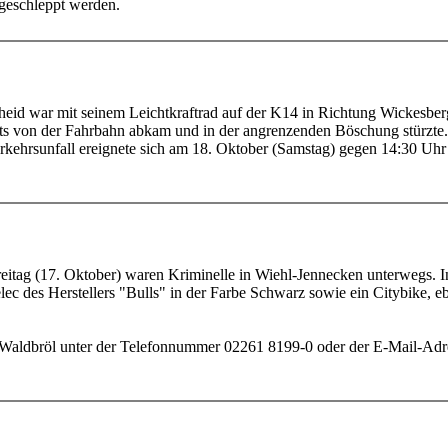
bgeschleppt werden.
eid war mit seinem Leichtkraftrad auf der K14 in Richtung Wickesberg 
ts von der Fahrbahn abkam und in der angrenzenden Böschung stürzte. D
rkehrsunfall ereignete sich am 18. Oktober (Samstag) gegen 14:30 Uh
eitag (17. Oktober) waren Kriminelle in Wiehl-Jennecken unterwegs. I
lec des Herstellers "Bulls" in der Farbe Schwarz sowie ein Citybike, 
aldbröl unter der Telefonnummer 02261 8199-0 oder der E-Mail-Adres