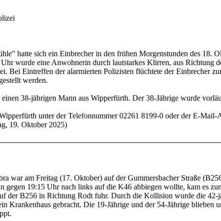
lizei
hle" hatte sich ein Einbrecher in den frühen Morgenstunden des 18. O
 Uhr wurde eine Anwohnerin durch lautstarkes Klirren, aus Richtung d
ei. Bei Eintreffen der alarmierten Polizisten flüchtete der Einbrecher
estellt werden.
m einen 38-jährigen Mann aus Wipperfürth. Der 38-Jährige wurde vorlä
ipperfürth unter der Telefonnummer 02261 8199-0 oder der E-Mail-Adr
ag, 19. Oktober 2025)
ebra war am Freitag (17. Oktober) auf der Gummersbacher Straße (B25
erin gegen 19:15 Uhr nach links auf die K46 abbiegen wollte, kam e
f der B256 in Richtung Rodt fuhr. Durch die Kollision wurde die 42-jä
 ein Krankenhaus gebracht. Die 19-Jährige und der 54-Jährige blieben u
ppt.