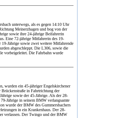
rsbach unterwegs, als es gegen 14:10 Uhr
Richtung Meinerzhagen und bog von der
ige sowie ihre 24-jährige Beifahrerin
s. Eine 72-jährige Mitfahrerin des 19-
er 19-Jährige sowie zwei weitere Mitfahrende
urden abgeschleppt. Die L306, sowie die
le vorbeigeleitet. Die Fahrbahn wurde
n, wurden ein 45-jähriger Engelskirchener
r Brückenstraße in Fahrtrichtung der
ährige sowie der 45-Jährige. Als der 28-
er 79-Jährige in seinem BMW verlangsamte
llision wurde der BMW des Gummersbachers
rletzungen in ein Krankenhaus. Der 28-
inter verlassen. Der Twingo und der BMW