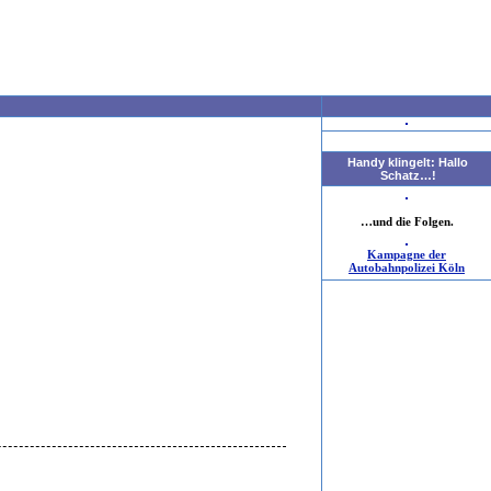
Handy klingelt: Hallo
Schatz…!
…und die Folgen.
Kampagne der
Autobahnpolizei Köln