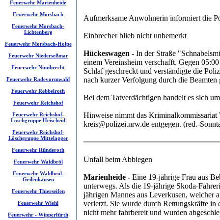
Feuerwehr Marienheide
Feuerwehr Morsbach
Aufmerksame Anwohnerin informiert die Po
Feuerwehr Morsbach-
Lichtenberg
Einbrecher blieb nicht unbemerkt
Feuerwehr Morsbach-Holpe
Hückeswagen -
In der Straße "Schnabelsmü
Feuerwehr Niederseßmar
einem Vereinsheim verschafft. Gegen 05:00
Feuerwehr Nümbrecht
Schlaf geschreckt und verständigte die Poliz
nach kurzer Verfolgung durch die Beamten g
Feuerwehr Radevormwald
Feuerwehr Rebbelroth
Bei dem Tatverdächtigen handelt es sich u
Feuerwehr Reichshof
Hinweise nimmt das Kriminalkommissariat W
Feuerwehr Reichshof-
Löschgruppe Heischeid
kreis@polizei.nrw.de entgegen. (red.-Sonnt
Feuerwehr Reichshof-
Löschgruppe Mittelagger
Feuerwehr Ründeroth
Unfall beim Abbiegen
Feuerwehr Waldbröl
Feuerwehr Waldbröl-
Marienheide -
Eine 19-jährige Frau aus B
Geilenkausen
unterwegs. Als die 19-jährige Skoda-Fahr
Feuerwehr Thierseifen
jährigen Mannes aus Leverkusen, welcher au
verletzt. Sie wurde durch Rettungskräfte in
Feuerwehr Wiehl
nicht mehr fahrbereit und wurden abgeschle
Feuerwehr - Wipperfürth