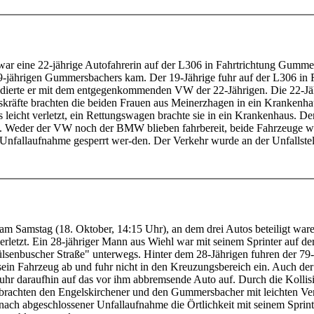
ar eine 22-jährige Autofahrerin auf der L306 in Fahrtrichtung Gumme
ährigen Gummersbachers kam. Der 19-Jährige fuhr auf der L306 in 
idierte er mit dem entgegenkommenden VW der 22-Jährigen. Die 22-Jähr
skräfte brachten die beiden Frauen aus Meinerzhagen in ein Krankenhau
s leicht verletzt, ein Rettungswagen brachte sie in ein Krankenhaus. D
t. Weder der VW noch der BMW blieben fahrbereit, beide Fahrzeuge w
Unfallaufnahme gesperrt wer-den. Der Verkehr wurde an der Unfallstel
am Samstag (18. Oktober, 14:15 Uhr), an dem drei Autos beteiligt ware
rletzt. Ein 28-jähriger Mann aus Wiehl war mit seinem Sprinter auf de
enbuscher Straße" unterwegs. Hinter dem 28-Jährigen fuhren der 79-J
sein Fahrzeug ab und fuhr nicht in den Kreuzungsbereich ein. Auch d
 fuhr daraufhin auf das vor ihm abbremsende Auto auf. Durch die Ko
e brachten den Engelskirchener und den Gummersbacher mit leichten Ve
e nach abgeschlossener Unfallaufnahme die Örtlichkeit mit seinem Spr