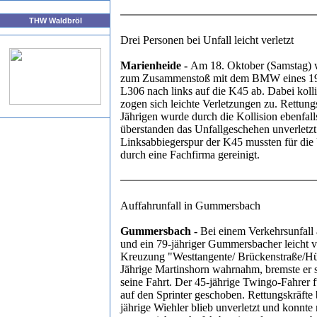
THW Waldbröl
Drei Personen bei Unfall leicht verletzt
Marienheide -
Am 18. Oktober (Samstag) w
zum Zusammenstoß mit dem BMW eines 19-j
L306 nach links auf die K45 ab. Dabei koll
zogen sich leichte Verletzungen zu. Rettung
Jährigen wurde durch die Kollision ebenfall
überstanden das Unfallgeschehen unverletz
Linksabbiegerspur der K45 mussten für die 
durch eine Fachfirma gereinigt.
Auffahrunfall in Gummersbach
Gummersbach -
Bei einem Verkehrsunfall 
und ein 79-jähriger Gummersbacher leicht ve
Kreuzung "Westtangente/ Brückenstraße/Hüls
Jährige Martinshorn wahrnahm, bremste er 
seine Fahrt. Der 45-jährige Twingo-Fahrer
auf den Sprinter geschoben. Rettungskräft
jährige Wiehler blieb unverletzt und konnt