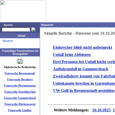
Suche:
Blaulicht
Aktuelle Berichte - Hinweise vom 19.10.2
Inhalt
Blaulicht
Einbrecher blieb nicht unbemerkt
Freiwillige Feuerwehren im
Kreisgebiet
Unfall beim Abbiegen
Drei Personen bei Unfall leicht verle
Alphabetische Reihenfolge
Auffahrunfall in Gummersbach
Feuerwehr Bergneustadt
Zweiradfahrer kommt von Fahrba
Feuerwehr Bernberg
Unbekannte brechen in Gartenhaus
Feuerwehr Dieringhausen
VW Golf in Bergneustadt gestohlen
Feuerwehr Engelskirchen
Feuerwehr Gummersbach
Feuerwehr Hückeswagen
Weitere Meldungen:
16.10.2025
1
Feuerwehr Lindlar