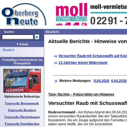
Suche:
Blaulicht
Aktuelle Berichte - Hinweise vo
Inhalt
Blaulicht
Versuchter Raub mit Schusswaffe auf Kio
Freiwillige Feuerwehren im
13-Jähriger leistet Widerstand
Kreisgebiet
Weitere Meldungen:
8.04.2026
6.04.2026
Täter flüchtig – Polizei bittet um Hinweise
Alphabetische Reihenfolge
Versuchter Raub mit Schusswaff
Feuerwehr Bergneustadt
Feuerwehr Bernberg
Radevormwwald -
Am frühen Abend des 09.04.202
einem versuchten Raubüberfall. Bei der Tatausführ
Feuerwehr Dieringhausen
Kassiererin. Als ein Zeuge aufgrund des Tumultes d
Feuerwehr Engelskirchen
dabei seine Waffe, die vor Ort zurückblieb.