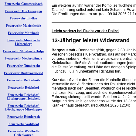
Feuerwehr Gummersbach
Ein weiterer auf ihn wartender Komplize flüchtete m
Tatausführung selbst entstand kein Schaden. Es wu
Feuerwehr Hückeswagen
Die Ermittlungen dauern an. (red.-09.04.2026 21:1
Feuerwehr Lindlar
Feuerwehr Marienheide
Leicht verletzt bei Flucht vor der Polizei
Feuerwehr Morsbach
13-Jähriger leistet Widerstand
Feuerwehr Morsbach-
Lichtenberg
Bergneustadt -
Donnerstagfrüh, gegen 2:30 Uhr, 
Feuerwehr Morsbach-Holpe
Personen besetztes Kleinkraftrad, das auf der Mar
Feuerwehr Niederseßmar
vorgeschriebenen Helm unterwegs waren, entschied
Kleinkraftrads ließ die Anhalteaufforderungen jedo
Feuerwehr Nümbrecht
die Talstraße entlang. Auf Höhe des dortigen Spiel
Flucht zu Fuß in unbekannte Richtung fort.
Feuerwehr Radevormwald
Kurz darauf verlor der Fahrer die Kontrolle über das
Feuerwehr Rebbelroth
Verunfallte den Aufforderungen der Polizisten nicht
Feuerwehr Reichshof
mehrfach nach den Beamten, wodurch diese leichte 
nicht zum Fahrzeug, und auch die Eigentumsverhält
Feuerwehr Reichshof-
Fahrzeug sichergestellt wurde. Bei dem Unfallfahr
Löschgruppe Heischeid
Aufgrund des Unfallgeschehens wurde der 13-Jähri
Krankenhaus gebracht. (red.-09.04.2026 12:34)
Feuerwehr Reichshof-
Löschgruppe Mittelagger
Feuerwehr Ründeroth
Feuerwehr Waldbröl
Feuerwehr Waldbröl-
Geilenkausen