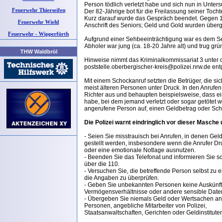
Person tödlich verletzt habe und sich nun in Unters
Feuerwehr Thierseifen
Der 82-Jährige bot für die Freilassung seiner Tocht
Kurz darauf wurde das Gespräch beendet. Gegen 18
Feuerwehr Wiehl
Anschrift des Seniors; Geld und Gold wurden überg
Feuerwehr - Wipperfürth
Aufgrund einer Sehbeeinträchtigung war es dem Se
Abholer war jung (ca. 18-20 Jahre alt) und trug grü
THW Waldbröl
Hinweise nimmt das Kriminalkommissariat 3 unter
poststelle.oberbergischer-kreis@polizei.nrw.de en
Mit einem Schockanruf setzten die Betrüger, die si
meist älteren Personen unter Druck. In den Anrufen
Richter aus und behaupten beispielsweise, dass e
habe, bei dem jemand verletzt oder sogar getötet w
angerufene Person auf, einen Geldbetrag oder Sc
Die Polizei warnt eindringlich vor dieser Masche 
- Seien Sie misstrauisch bei Anrufen, in denen Ge
gestellt werden, insbesondere wenn die Anrufer D
oder eine emotionale Notlage ausnutzen.
- Beenden Sie das Telefonat und informieren Sie sof
über die 110.
- Versuchen Sie, die betreffende Person selbst zu 
die Angaben zu überprüfen.
- Geben Sie unbekannten Personen keine Auskünft
Vermögensverhältnisse oder andere sensible Date
- Übergeben Sie niemals Geld oder Wertsachen a
Personen, angebliche Mitarbeiter von Polizei,
Staatsanwaltschaften, Gerichten oder Geldinstitute