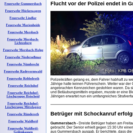
Flucht vor der Polizei endet in G
Feuerwehr Gummersbach
Feuerwehr Hückeswagen
Feuerwehr Lindlar
Feuerwehr Marienheide
Feuerwehr Morsbach
Feuerwehr Morsbach-
Lichtenberg
Feuerwehr Morsbach-Holpe
Feuerwehr Niederseßmar
Feuerwehr Nümbrecht
Feuerwehr Radevormwald
Feuerwehr Rebbelroth
Polizeikräften gelang es, dem Fahrer habhaft zu w
Jährige hatte keinen Führerschein. Weiter war der
Feuerwehr Reichshof
angebrachten Kennzeichen gestohlen waren. Da si
und Betäubungsmitteln ergaben, musste er eine Bl
Feuerwehr Reichshof-
Jährigen erwartet nun ein umfangreiches Strafverfa
Löschgruppe Heischeid
Feuerwehr Reichshof-
Löschgruppe Mittelagger
Betrüger mit Schockanruf erfolg
Feuerwehr Ründeroth
Feuerwehr Waldbröl
Gummersbach -
Dreiste Betrüger haben am Freit
gebracht. Der Senior erhielt gegen 15:30 Uhr eine
Feuerwehr Waldbröl-
aus Gummersbach ausgab. Er berichtete, dass die 
Geilenkausen