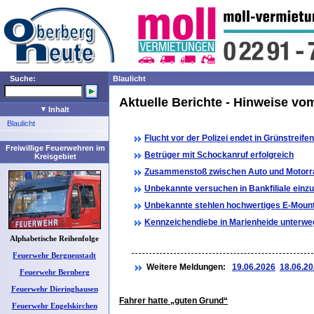
Suche:
Blaulicht
Aktuelle Berichte - Hinweise vo
Inhalt
Blaulicht
Flucht vor der Polizei endet in Grünstreifen
Freiwillige Feuerwehren im
Betrüger mit Schockanruf erfolgreich
Kreisgebiet
Zusammenstoß zwischen Auto und Motorr
Unbekannte versuchen in Bankfiliale einz
Unbekannte stehlen hochwertiges E-Mount
Kennzeichendiebe in Marienheide unterwe
Alphabetische Reihenfolge
Feuerwehr Bergneustadt
Weitere Meldungen:
19.06.2026
18.06.2
Feuerwehr Bernberg
Feuerwehr Dieringhausen
Fahrer hatte „guten Grund“
Feuerwehr Engelskirchen