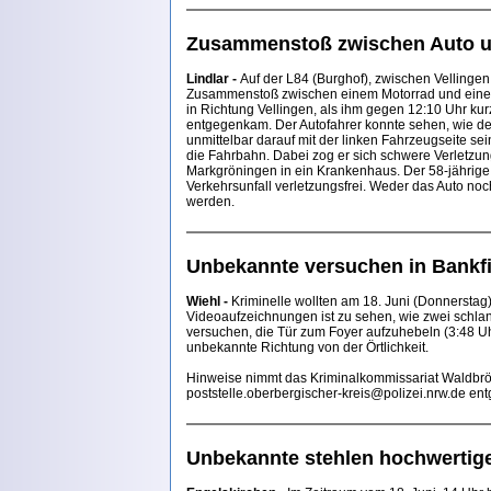
Zusammenstoß zwischen Auto u
Lindlar -
Auf der L84 (Burghof), zwischen Vellinge
Zusammenstoß zwischen einem Motorrad und einem 
in Richtung Vellingen, als ihm gegen 12:10 Uhr kur
entgegenkam. Der Autofahrer konnte sehen, wie d
unmittelbar darauf mit der linken Fahrzeugseite sei
die Fahrbahn. Dabei zog er sich schwere Verletzun
Markgröningen in ein Krankenhaus. Der 58-jährige
Verkehrsunfall verletzungsfrei. Weder das Auto no
werden.
Unbekannte versuchen in Bankfi
Wiehl -
Kriminelle wollten am 18. Juni (Donnerstag) 
Videoaufzeichnungen ist zu sehen, wie zwei schla
versuchen, die Tür zum Foyer aufzuhebeln (3:48 Uhr 
unbekannte Richtung von der Örtlichkeit.
Hinweise nimmt das Kriminalkommissariat Waldbrö
poststelle.oberbergischer-kreis@polizei.nrw.de en
Unbekannte stehlen hochwertig