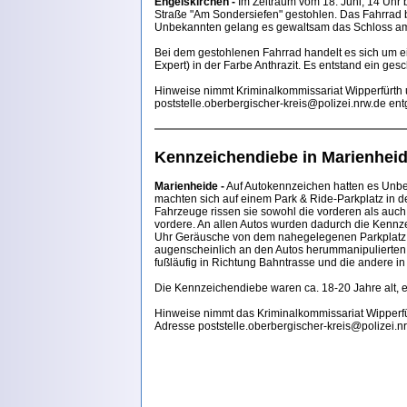
Engelskirchen -
Im Zeitraum vom 18. Juni, 14 Uhr b
Straße "Am Sondersiefen" gestohlen. Das Fahrrad b
Unbekannten gelang es gewaltsam das Schloss am F
Bei dem gestohlenen Fahrrad handelt es sich um ei
Expert) in der Farbe Anthrazit. Es entstand ein ge
Hinweise nimmt Kriminalkommissariat Wipperfürth
poststelle.oberbergischer-kreis@polizei.nrw.de en
Kennzeichendiebe in Marienhei
Marienheide -
Auf Autokennzeichen hatten es Unbe
machten sich auf einem Park & Ride-Parkplatz in de
Fahrzeuge rissen sie sowohl die vorderen als auch
vordere. An allen Autos wurden dadurch die Kennz
Uhr Geräusche von dem nahegelegenen Parkplatz, g
augenscheinlich an den Autos herummanipulierten. 
fußläufig in Richtung Bahntrasse und die andere i
Die Kennzeichendiebe waren ca. 18-20 Jahre alt, ein
Hinweise nimmt das Kriminalkommissariat Wipperfü
Adresse poststelle.oberbergischer-kreis@polizei.n