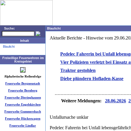
Suche:
Blaulicht
Aktuelle Berichte - Hinweise vom 29.06.2
Inhalt
Blaulicht
Pedelec Fahrerin bei Unfall lebensge
Freiwillige Feuerwehren im
Kreisgebiet
Vier Polizisten verletzt bei Einsatz
Traktor gestohlen
Alphabetische Reihenfolge
Diebe plündern Hofladen-Kasse
Feuerwehr Bergneustadt
Feuerwehr Bernberg
Feuerwehr Dieringhausen
Weitere Meldungen:
28.06.2026
2
Feuerwehr Engelskirchen
Feuerwehr Gummersbach
Unfallursache unklar
Feuerwehr Hückeswagen
Feuerwehr Lindlar
Pedelec Fahrerin bei Unfall lebensgefährlich