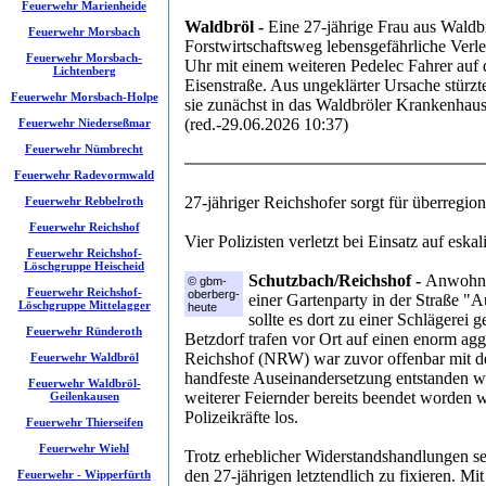
Feuerwehr Marienheide
Waldbröl -
Eine 27-jährige Frau aus Waldbr
Feuerwehr Morsbach
Forstwirtschaftsweg lebensgefährliche Verl
Feuerwehr Morsbach-
Uhr mit einem weiteren Pedelec Fahrer auf
Lichtenberg
Eisenstraße. Aus ungeklärter Ursache stürzte
Feuerwehr Morsbach-Holpe
sie zunächst in das Waldbröler Krankenhau
(red.-29.06.2026 10:37)
Feuerwehr Niederseßmar
Feuerwehr Nümbrecht
Feuerwehr Radevormwald
27-jähriger Reichshofer sorgt für überregion
Feuerwehr Rebbelroth
Feuerwehr Reichshof
Vier Polizisten verletzt bei Einsatz auf eskal
Feuerwehr Reichshof-
Löschgruppe Heischeid
Schutzbach/Reichshof -
Anwohner
© gbm-
Feuerwehr Reichshof-
oberberg-
einer Gartenparty in der Straße "
Löschgruppe Mittelagger
heute
sollte es dort zu einer Schlägerei 
Feuerwehr Ründeroth
Betzdorf trafen vor Ort auf einen enorm a
Reichshof (NRW) war zuvor offenbar mit de
Feuerwehr Waldbröl
handfeste Auseinandersetzung entstanden w
Feuerwehr Waldbröl-
weiterer Feiernder bereits beendet worden wa
Geilenkausen
Polizeikräfte los.
Feuerwehr Thierseifen
Feuerwehr Wiehl
Trotz erheblicher Widerstandshandlungen se
den 27-jährigen letztendlich zu fixieren. Mi
Feuerwehr - Wipperfürth