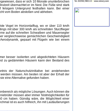
achgewiesen, dass er sich 10 Monate ununterbrochen
Brutzeit übernachtet er im Nest. Die Füße sind stark
f felsigem Untergrund festhalten kann. Bei einer
 nicht vom Boden abstoßen und abheben.
lste Vogel im Horizontalflug, wo er über 110 km/h
ngs mit über 300 km/h als schnellsten Sturzflieger
gerne auf die schnellen Schwalben und Mauersegler
er vergleichsweise gemächlichen Geschwindigkeit
 Aerodynamik, gepaart mit Flügeln wie bei einem
mmer besser isolierten und abgedichteten Häusern
 Trend zu gedämmten Häusern kann den Bestand des
tnis der Naturschutzinitiative bei anstehenden
erden müssen. Am besten ist aber der Erhalt der
s sie eine Alternative gefunden haben.
ßenbereich als mögliche Lösungen. Auch können die
oniebrüter müssen aber immer Nistmöglichkeiten für
 cm haben. Günstig wäre, die Möglichkeit einer
hmal ist es auch hilfreich, ihn mit Lautäußerungen