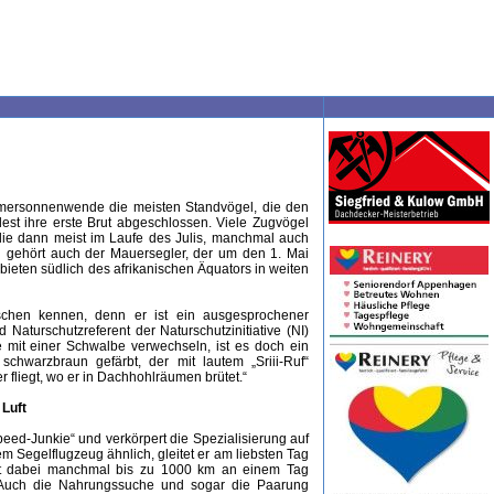
mersonnenwende die meisten Standvögel, die den
est ihre erste Brut abgeschlossen. Viele Zugvögel
die dann meist im Laufe des Julis, manchmal auch
u gehört auch der Mauersegler, der um den 1. Mai
eten südlich des afrikanischen Äquators in weiten
schen kennen, denn er ist ein ausgesprochener
Naturschutzreferent der Naturschutzinitiative (NI)
 mit einer Schwalbe verwechseln, ist es doch ein
chwarzbraun gefärbt, der mit lautem „Sriii-Ruf“
r fliegt, wo er in Dachhohlräumen brütet.“
Luft
peed-Junkie“ und verkörpert die Spezialisierung auf
 Segelflugzeug ähnlich, gleitet er am liebsten Tag
gt dabei manchmal bis zu 1000 km an einem Tag
 Auch die Nahrungssuche und sogar die Paarung