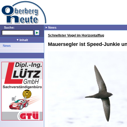
Suche:
News
Schnellster Vogel im Horizontalflug
Inhalt
Mauersegler ist Speed-Junkie u
News