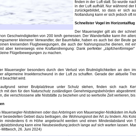
finden in der Luft statt. So wurde n
in der Luft aufhält. Nur während der 
zurückgebildet, so dass er sich au
Notlandung kann er sich jedoch oft
Schnellster Vogel im Horizontalflug
Der Mauersegler gilt als der schnel
chon Geschwindigkeiten von 200 km/h gemessen. Der Wanderfalke kann ihn allerdi
langsamerer kleinerer Verwandter, der Baumfalke, haben es auch bei der Beute 
seinen kreisenden Flugbewegungen, die auch der Nahrungssuche dienen, mit ein
ist aber keineswegs eine Kraftanstrengung: Dank perfekter „zäpfchenförmiger“
r kleine Flügelbewegungen zu machen.
s der Mauersegler besonders durch den Verlust von Brutmöglichkeiten an den i
der allgemeine Insektenschwund in der Luft zu schaffen. Gerade der aktuelle
t beachtet wird.
ufgrund seiner Brutplatztreue unter Schutz stehen, finden sich nach Kenn
 mit den für den Naturschutz zuständigen Genehmigungsbehörden abgestimmt w
, die verschlossene alte Niststätte zu beziehen und so wertvolle Zeit verlieren, bi
ten
ren Mauersegler-Niststeinen oder das Anbringen von Mauersegler-Nistkästen im Au
 besiedelten Gebiet dazu beitragen, die Wohnungsnot der Art zu lindern. Als Kol
n in mindestens 6 m Höhe angebracht werden und einen Mindestabstand von 50
tplatzbindung kann eine Neubesiedlung jedoch lange auf sich warten lassen. Manc
-Mittwoch, 26. Juni 2024)