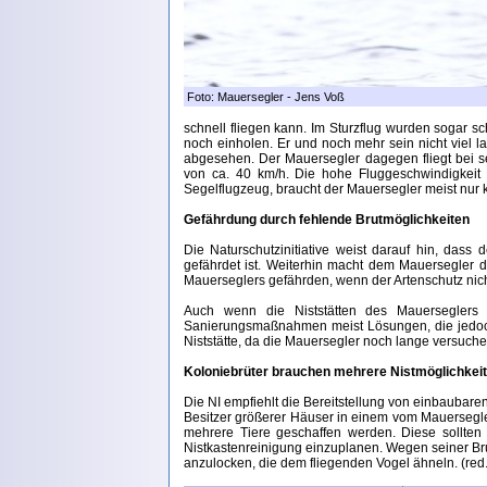
Foto: Mauersegler - Jens Voß
schnell fliegen kann. Im Sturzflug wurden sogar s
noch einholen. Er und noch mehr sein nicht viel 
abgesehen. Der Mauersegler dagegen fliegt bei 
von ca. 40 km/h. Die hohe Fluggeschwindigkeit 
Segelflugzeug, braucht der Mauersegler meist nu
Gefährdung durch fehlende Brutmöglichkeiten
Die Naturschutzinitiative weist darauf hin, das
gefährdet ist. Weiterhin macht dem Mauersegler 
Mauerseglers gefährden, wenn der Artenschutz nich
Auch wenn die Niststätten des Mauerseglers a
Sanierungsmaßnahmen meist Lösungen, die jedoch
Niststätte, da die Mauersegler noch lange versuchen
Koloniebrüter brauchen mehrere Nistmöglichkei
Die NI empfiehlt die Bereitstellung von einbauba
Besitzer größerer Häuser in einem vom Mauersegler
mehrere Tiere geschaffen werden. Diese sollte
Nistkastenreinigung einzuplanen. Wegen seiner Bru
anzulocken, die dem fliegenden Vogel ähneln. (red.