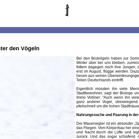
nter den Vögeln
Bei den Brutvögeln haben zur Som
Winter über bei uns bleiben, zumind
füttern dagegen noch ihre Jungen, 
erst im August, flügge werden. Daz
herum aus seinen Überwinterungsgebi
Teilen Deutschlands eintrifft.
Eigentlich müssten ihn viele Men
Stadtbewohner, sagt der Biologe und 
Immo Vollmer: "Auch wenn ihn viele
ganz anderer Vogel, überwiegend s
pfeilschnell um die hohen Stadthäuse
Nahrungssuche und Paarung in der 
Der Mauersegler ist ein absoluter „S
das Fliegen. Vom Körperbau her einem
und Nacht durch die Lüfte und le
zurück. Und das sogar schlafend.