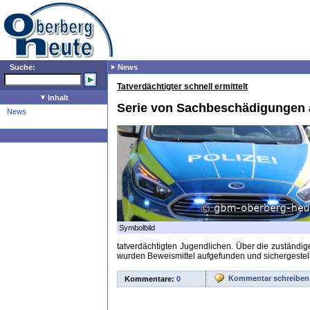
Suche:
News
Tatverdächtigter schnell ermittelt
Inhalt
Serie von Sachbeschädigungen 
News
Symbolbild
tatverdächtigten Jugendlichen. Über die zuständi
wurden Beweismittel aufgefunden und sichergestellt
Kommentar schreiben
Kommentare:
0