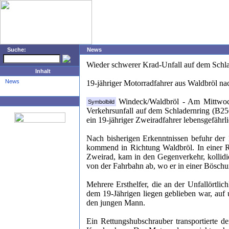
Suche:
News
Wieder schwerer Krad-Unfall auf dem Schl
Inhalt
News
19-jähriger Motorradfahrer aus Waldbröl nach
Windeck/Waldbröl - Am Mittwoch
Symbolbild
Verkehrsunfall auf dem Schladernring (B25
ein 19-jähriger Zweiradfahrer lebensgefährli
Nach bisherigen Erkenntnissen befuhr der
kommend in Richtung Waldbröl. In einer Re
Zweirad, kam in den Gegenverkehr, kollidie
von der Fahrbahn ab, wo er in einer Böschun
Mehrere Ersthelfer, die an der Unfallörtli
dem 19-Jährigen liegen geblieben war, auf
den jungen Mann.
Ein Rettungshubschrauber transportierte de