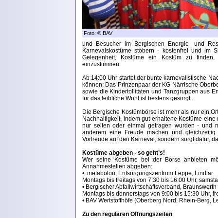
Foto: © BAV
und Besucher im Bergischen Energie- und Res
Karnevalskostüme stöbern - kostenfrei und im Si
Gelegenheit, Kostüme ein Kostüm zu finden, 
einzustimmen.
Ab 14:00 Uhr startet der bunte karnevalistische Na
können: Das Prinzenpaar der KG Närrische Oberbe
sowie die Kindertollitäten und Tanzgruppen aus E
für das leibliche Wohl ist bestens gesorgt.
Die Bergische Kostümbörse ist mehr als nur ein Ort
Nachhaltigkeit, indem gut erhaltene Kostüme eine
nur selten oder einmal getragen wurden - und 
anderem eine Freude machen und gleichzeitig d
Vorfreude auf den Karneval, sondern sorgt dafür, 
Kostüme abgeben - so geht’s!
Wer seine Kostüme bei der Börse anbieten mö
Annahmestellen abgeben:
• :metabolon, Entsorgungszentrum Leppe, Lindlar
Montags bis freitags von 7:30 bis 16:00 Uhr, samst
• Bergischer Abfallwirtschaftsverband, Braunswerth
Montags bis donnerstags von 9:00 bis 15:30 Uhr, fr
• BAV Wertstoffhöfe (Oberberg Nord, Rhein-Berg, L
Zu den regulären Öffnungszeiten