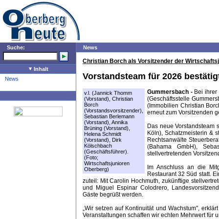
Suche:
News
Christian Borch als Vorsitzender der Wirtschaft
Inhalt
Vorstandsteam für 2026 bestätig
News
Gummersbach -
Bei ihrer
v.l. (Jannick Thomm
(Geschäftsstelle Gummersb
(Vorstand), Christian
Borch
(Immobilien Christian Bor
(Vorstandsvorsitzender),
erneut zum Vorsitzenden gew
Sebastian Berlemann
(Vorstand), Annika
Das neue Vorstandsteam se
Brüning (Vorstand),
Köln), Schatzmeisterin & s
Helena Schmidt
Rechtsanwälte Steuerberat
(Vorstand), Dirk
Kölschbach
(Bahama GmbH), Sebas
(Geschäftsführer).
stellvertretenden Vorsit
(Foto;
Wirtschaftsjunioren
Im Anschluss an die Mitg
Oberberg)
Restaurant 32 Süd statt. 
zuteil: Mit Carolin Hochmuth, zukünftige stellvert
und Miguel Espinar Colodrero, Landesvorsitzend
Gäste begrüßt werden.
„Wir setzen auf Kontinuität und Wachstum", erklär
Veranstaltungen schaffen wir echten Mehrwert für u