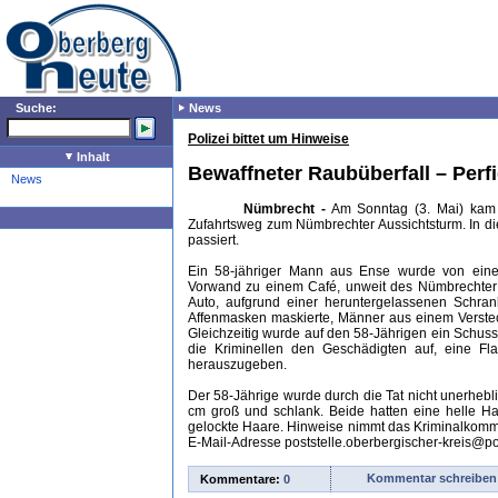
Suche:
News
Polizei bittet um Hinweise
Inhalt
Bewaffneter Raubüberfall – Per
News
Nümbrecht -
Am Sonntag (3. Mai) kam 
Zufahrtsweg zum Nümbrechter Aussichtsturm. In d
passiert.
Ein 58-jähriger Mann aus Ense wurde von eine
Vorwand zu einem Café, unweit des Nümbrechter Au
Auto, aufgrund einer heruntergelassenen Schran
Affenmasken maskierte, Männer aus einem Verstec
Gleichzeitig wurde auf den 58-Jährigen ein Schus
die Kriminellen den Geschädigten auf, eine Fl
herauszugeben.
Der 58-Jährige wurde durch die Tat nicht unerhebl
cm groß und schlank. Beide hatten eine helle Ha
gelockte Haare. Hinweise nimmt das Kriminalkomm
E-Mail-Adresse poststelle.oberbergischer-kreis@po
Kommentar schreiben
Kommentare:
0