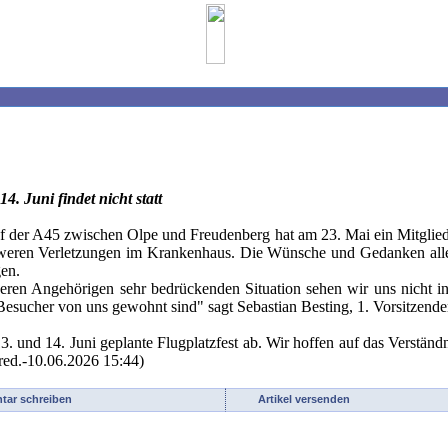
. Juni findet nicht statt
auf der A45 zwischen Olpe und Freudenberg hat am 23. Mai ein Mitgli
 schweren Verletzungen im Krankenhaus. Die Wünsche und Gedanken al
gen.
deren Angehörigen sehr bedrückenden Situation sehen wir uns nicht in
e Besucher von uns gewohnt sind" sagt Sebastian Besting, 1. Vorsitzen
 und 14. Juni geplante Flugplatzfest ab. Wir hoffen auf das Verständnis
(red.-10.06.2026 15:44)
ar schreiben
Artikel versenden