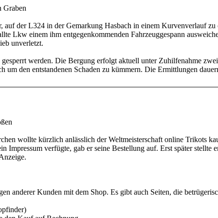
n Graben
, auf der L324 in der Gemarkung Hasbach in einem Kurvenverlauf zu e
nfallte Lkw einem ihm entgegenkommenden Fahrzeuggespann ausweiche
ieb unverletzt.
 gesperrt werden. Die Bergung erfolgt aktuell unter Zuhilfenahme z
 sich um den entstandenen Schaden zu kümmern. Die Ermittlungen dauern
oßen
chen wollte kürzlich anlässlich der Weltmeisterschaft online Trikots k
n Impressum verfügte, gab er seine Bestellung auf. Erst später stellte er
 Anzeige.
en anderer Kunden mit dem Shop. Es gibt auch Seiten, die betrügerisc
opfinder)