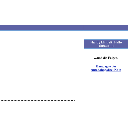
Handy klingelt: Hallo
Schatz…!
…und die Folgen.
Kampagne der
Autobahnpolizei Köln