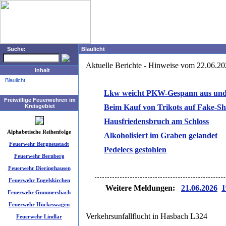
Suche:
Blaulicht
Aktuelle Berichte - Hinweise vom 22.06.2
Inhalt
Blaulicht
Lkw weicht PKW-Gespann aus und 
Freiwillige Feuerwehren im
Kreisgebiet
Beim Kauf von Trikots auf Fake-Sh
Hausfriedensbruch am Schloss
Alphabetische Reihenfolge
Alkoholisiert im Graben gelandet
Feuerwehr Bergneustadt
Pedelecs gestohlen
Feuerwehr Bernberg
Feuerwehr Dieringhausen
Feuerwehr Engelskirchen
Weitere Meldungen:
21.06.2026
1
Feuerwehr Gummersbach
Feuerwehr Hückeswagen
Verkehrsunfallflucht in Hasbach L324
Feuerwehr Lindlar