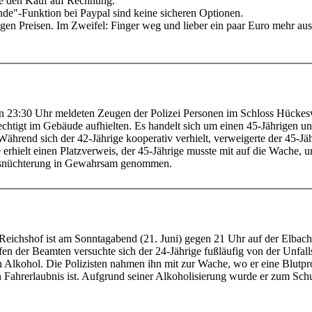
ie den Kauf auf Rechnung.
de"-Funktion bei Paypal sind keine sicheren Optionen.
tigen Preisen. Im Zweifel: Finger weg und lieber ein paar Euro mehr au
n 23:30 Uhr meldeten Zeugen der Polizei Personen im Schloss Hückesw
echtigt im Gebäude aufhielten. Es handelt sich um einen 45-Jährigen 
Während sich der 42-Jährige kooperativ verhielt, verweigerte der 45-Jäh
ge erhielt einen Platzverweis, der 45-Jährige musste mit auf die Wache
 Ausnüchterung in Gewahrsam genommen.
 Reichshof ist am Sonntagabend (21. Juni) gegen 21 Uhr auf der Elbac
fen der Beamten versuchte sich der 24-Jährige fußläufig von der Unfalls
Alkohol. Die Polizisten nahmen ihn mit zur Wache, wo er eine Blutpro
gen Fahrerlaubnis ist. Aufgrund seiner Alkoholisierung wurde er zum S