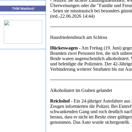
- Nutzen Sie sichere Zahlungsmethoden, w
Überweisungen oder die "Familie und Freun
THW Waldbröl
- Seien sie misstrauisch bei besonders güns
(red.-22.06.2026 14:44)
Hausfriedensbruch am Schloss
Hückeswagen -
Am Freitag (19. Juni) gege
Beamten zwei Personen fest, die sich unber
Beide waren augenscheinlich alkoholisiert. 
und beleidigte die Polizisten. Der 42-Jähri
Verhinderung weiterer Straftaten bis zur
Alkoholisiert im Graben gelandet
Reichshof -
Ein 24-jähriger Autofahrer aus
Zeugen informierten die Polizei. Bei Eintref
schwankenden Gang und roch deutlich nach 
heraus, dass er nicht im Besitz einer gülti
genommen. Das Auto wurde sichergestellt.