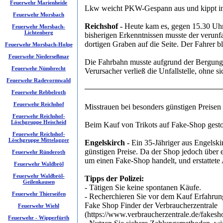
Feuerwehr Marienheide
Lkw weicht PKW-Gespann aus und kippt i
Feuerwehr Morsbach
Reichshof -
Heute kam es, gegen 15.30 Uhr
Feuerwehr Morsbach-
Lichtenberg
bisherigen Erkenntnissen musste der veru
dortigen Graben auf die Seite. Der Fahrer bl
Feuerwehr Morsbach-Holpe
Feuerwehr Niederseßmar
Die Fahrbahn musste aufgrund der Bergung
Feuerwehr Nümbrecht
Verursacher verließ die Unfallstelle, ohne
Feuerwehr Radevormwald
Feuerwehr Rebbelroth
Feuerwehr Reichshof
Misstrauen bei besonders günstigen Preisen
Feuerwehr Reichshof-
Löschgruppe Heischeid
Beim Kauf von Trikots auf Fake-Shop gest
Feuerwehr Reichshof-
Löschgruppe Mittelagger
Engelskirch -
Ein 35-Jähriger aus Engelskir
günstigen Preise. Da der Shop jedoch über ei
Feuerwehr Ründeroth
um einen Fake-Shop handelt, und erstattete
Feuerwehr Waldbröl
Feuerwehr Waldbröl-
Tipps der Polizei:
Geilenkausen
- Tätigen Sie keine spontanen Käufe.
Feuerwehr Thierseifen
- Recherchieren Sie vor dem Kauf Erfahrung
Fake Shop Finder der Verbraucherzentrale
Feuerwehr Wiehl
(https://www.verbraucherzentrale.de/fakesh
Feuerwehr - Wipperfürth