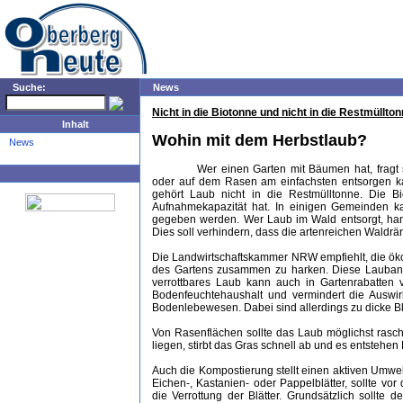
Suche:
News
Nicht in die Biotonne und nicht in die Restmüllto
Inhalt
Wohin mit dem Herbstlaub?
News
Wer einen Garten mit Bäumen hat, fragt 
oder auf dem Rasen am einfachsten entsorgen kan
gehört Laub nicht in die Restmülltonne. Die Bi
Aufnahmekapazität hat. In einigen Gemeinden k
gegeben werden. Wer Laub im Wald entsorgt, han
Dies soll verhindern, dass die artenreichen Waldrä
Die Landwirtschaftskammer NRW empfiehlt, die öko
des Gartens zusammen zu harken. Diese Laubansam
verrottbares Laub kann auch in Gartenrabatten 
Bodenfeuchtehaushalt und vermindert die Auswir
Bodenlebewesen. Dabei sind allerdings zu dicke Bl
Von Rasenflächen sollte das Laub möglichst rasch
liegen, stirbt das Gras schnell ab und es entstehen
Auch die Kompostierung stellt einen aktiven Umwel
Eichen-, Kastanien- oder Pappelblätter, sollte v
die Verrottung der Blätter. Grundsätzlich sollte