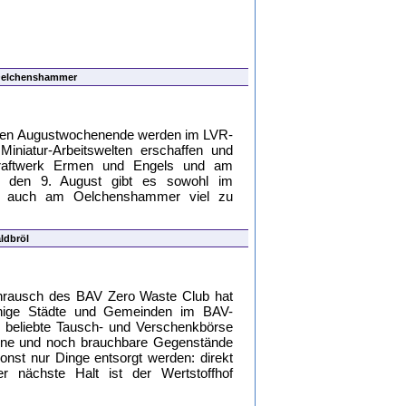
 Oelchenshammer
en Augustwochenende werden im LVR-
Miniatur-Arbeitswelten erschaffen und
Kraftwerk Ermen und Engels und am
 den 9. August gibt es sowohl im
s auch am Oelchenshammer viel zu
ldbröl
hrausch des BAV Zero Waste Club hat
inige Städte und Gemeinden im BAV-
e beliebte Tausch- und Verschenkbörse
ltene und noch brauchbare Gegenstände
nst nur Dinge entsorgt werden: direkt
r nächste Halt ist der Wertstoffhof