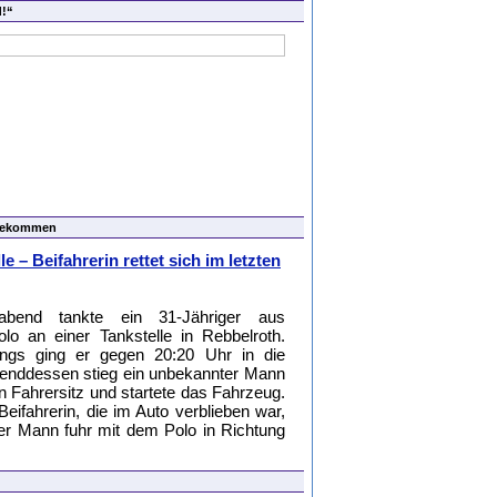
d!“
bgekommen
e – Beifahrerin rettet sich im letzten
bend tankte ein 31-Jähriger aus
o an einer Tankstelle in Rebbelroth.
ngs ging er gegen 20:20 Uhr in die
renddessen stieg ein unbekannter Mann
en Fahrersitz und startete das Fahrzeug.
 Beifahrerin, die im Auto verblieben war,
er Mann fuhr mit dem Polo in Richtung