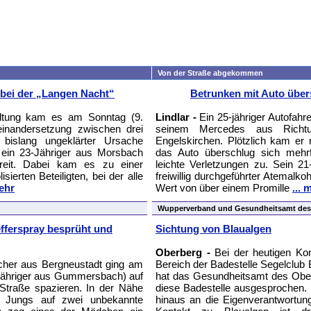
Von der Straße abgekommen
g bei der „Langen Nacht“
Betrunken mit Auto übe
ltung kam es am Sonntag (9.
Lindlar -
Ein 25-jähriger Autofahr
inandersetzung zwischen drei
seinem Mercedes aus Richtu
bislang ungeklärter Ursache
Engelskirchen. Plötzlich kam er
 ein 23-Jähriger aus Morsbach
das Auto überschlug sich mehrf
reit. Dabei kam es zu einer
leichte Verletzungen zu. Sein 21-
ierten Beteiligten, bei der alle
freiwillig durchgeführter Atemalk
mehr
Wert von über einem Promille
... 
Wupperverband und Gesundheitsamt des 
fferspray besprüht und
Sichtung von Blaualgen
Oberberg -
Bei der heutigen Kon
icher aus Bergneustadt ging am
Bereich der Badestelle Segelclub 
-Jähriger aus Gummersbach) auf
hat das Gesundheitsamt des Ober
Straße spazieren. In der Nähe
diese Badestelle ausgesprochen. 
e Jungs auf zwei unbekannte
hinaus an die Eigenverantwortung 