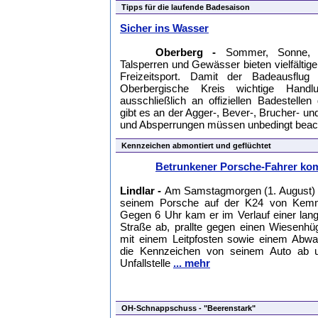
Tipps für die laufende Badesaison
Sicher ins Wasser
Oberberg -
Sommer, Sonne, W
Talsperren und Gewässer bieten vielfältig
Freizeitsport. Damit der Badeausflug 
Oberbergische Kreis wichtige Handlu
ausschließlich an offiziellen Badestel
gibt es an der Agger-, Bever-, Brucher- u
und Absperrungen müssen unbedingt beac
Kennzeichen abmontiert und geflüchtet
Betrunkener Porsche-Fahrer kom
Lindlar -
Am Samstagmorgen (1. August) fuh
seinem Porsche auf der K24 von Kemme
Gegen 6 Uhr kam er im Verlauf einer lan
Straße ab, prallte gegen einen Wiesenhüg
mit einem Leitpfosten sowie einem Abwas
die Kennzeichen von seinem Auto ab u
Unfallstelle
... mehr
OH-Schnappschuss - "Beerenstark"