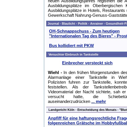
neuen Ausbildungsjahres registriert die 
Ausbildungsplätze im Oberbergischen K
Ausbildungsplätze in Hotels, Restaurants 
Gewerkschaft Nahrung-Genuss-Gaststätt
Journal - Blaulicht - Politik - Anrainer - Gesundheit-
OH-Schnappschuss - Zum heutigen
"Internationalen Tag des Bieres" - Pros
Bus kollidiert mit PKW
Versuchter Einbruch in Tankstelle
Einbrecher versteckt sich
Wiehl -
In den frühen Morgenstunden des 
Alarmanlage einer Tankstelle in Wieh
Polizisten fuhren zur Tankstelle, konnt
feststellen. Als der Tankstellenbe
Videomaterial der Nacht sichtete, sah e
versucht hatte, die Schiebet
auseinanderzudrücken
... mehr
Landgericht Köln - Entscheidung des Monats - "Blu
Anpfiff für eine haftungsrechtliche Frag
folgenreichen Grätsche im Hobbyfußbal