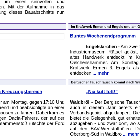
n, um einen sinnvollen und
ten. Mit der Aufnahme in das
rung dieses Bauabschnitts nun
Im Kraftwerk Ermen und Engels und am
Buntes Wochenendprogramm
Engelskirchen -
Am zweit
Industriemuseum Rätsel gelöst, 
altes Handwerk entdeckt im 
Oelchenshammer. Am Sonntag,
Kraftwerk Ermen & Engels al
entdecken
... mehr
Bergischer Tauschrausch kommt nach Wa
im Kreuzungsbereich
„Nix kütt fott!“
hr am Montag, gegen 17:10 Uhr,
Waldbröl -
Der Bergische Tausc
nd und beabsichtigte an einer
auch in diesem Jahr bereits e
hausen zu fahren. Dabei kam es
Verbandsgebiet abgeklappert. Di
igen Dacia-Fahrers, der auf der
bietet die Gelegenheit, gut erha
Zusammenstoß rutschte der Ford
abzugeben - und zwar dort, wo so
auf den BAV-Wertstoffhöfen. De
Oberberg-Süd in Waldbrö
... mehr