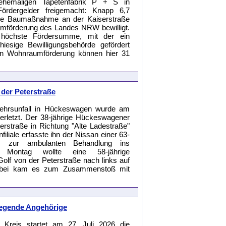
ehemaligen Tapetenfabrik P + S in
dergelder freigemacht: Knapp 6,7
 die Baumaßnahme an der Kaiserstraße
mförderung des Landes NRW bewilligt.
e höchste Fördersumme, mit der ein
iesige Bewilligungsbehörde gefördert
chen Wohnraumförderung können hier 31
 der Peterstraße
ehrsunfall in Hückeswagen wurde am
verletzt. Der 38-jährige Hückeswagener
rstraße in Richtung "Alte Ladestraße"
iliale erfasste ihn der Nissan einer 63-
m zur ambulanten Behandlung ins
 Montag wollte eine 58-jährige
lf von der Peterstraße nach links auf
 Dabei kam es zum Zusammenstoß mit
legende Angehörige
Kreis startet am 27. Juli 2026 die