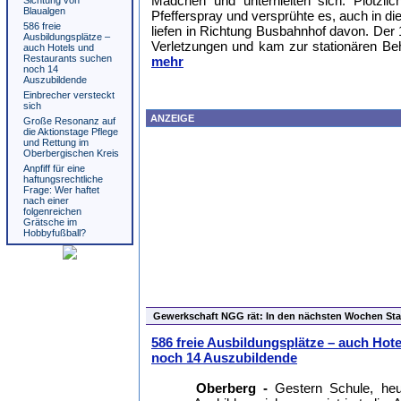
Mädchen und unterhielten sich. Plötzl
Sichtung von
Blaualgen
Pfefferspray und versprühte es, auch in d
586 freie
liefen in Richtung Busbahnhof davon. Der 
Ausbildungsplätze –
Verletzungen und kam zur stationären B
auch Hotels und
Restaurants suchen
mehr
noch 14
Auszubildende
Einbrecher versteckt
sich
ANZEIGE
Große Resonanz auf
die Aktionstage Pflege
und Rettung im
Oberbergischen Kreis
Anpfiff für eine
haftungsrechtliche
Frage: Wer haftet
nach einer
folgenreichen
Grätsche im
Hobbyfußball?
Gewerkschaft NGG rät: In den nächsten Wochen Sta
586 freie Ausbildungsplätze – auch Hot
noch 14 Auszubildende
Oberberg -
Gestern Schule, heu