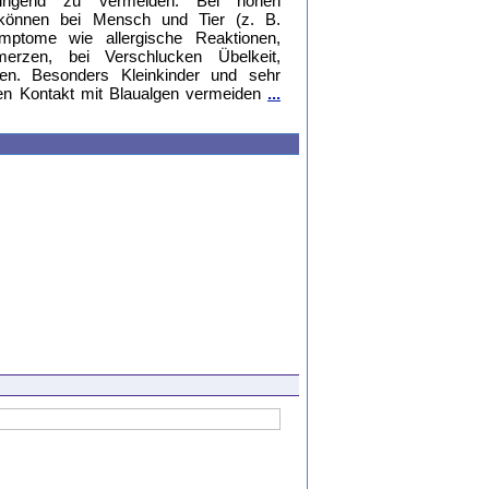
ringend zu vermeiden. Bei hohen
 können bei Mensch und Tier (z. B.
ptome wie allergische Reaktionen,
erzen, bei Verschlucken Übelkeit,
ten. Besonders Kleinkinder und sehr
en Kontakt mit Blaualgen vermeiden
...