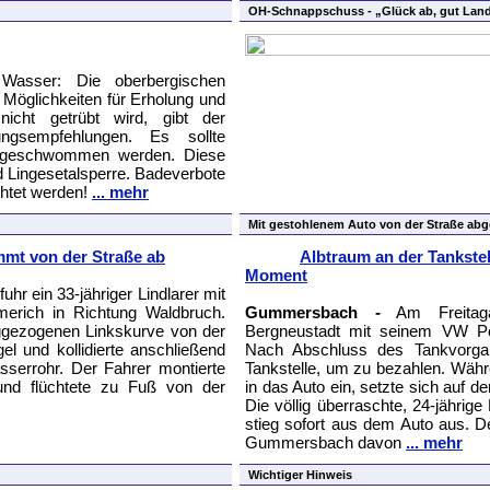
OH-Schnappschuss - „Glück ab, gut Lan
asser: Die oberbergischen
e Möglichkeiten für Erholung und
nicht getrübt wird, gibt der
ngsempfehlungen. Es sollte
len geschwommen werden. Diese
nd Lingesetalsperre. Badeverbote
htet werden!
... mehr
Mit gestohlenem Auto von der Straße a
mt von der Straße ab
Albtraum an der Tankstell
Moment
r ein 33-jähriger Lindlarer mit
rich in Richtung Waldbruch.
Gummersbach -
Am Freitaga
ggezogenen Linkskurve von der
Bergneustadt mit seinem VW Pol
el und kollidierte anschließend
Nach Abschluss des Tankvorga
serrohr. Der Fahrer montierte
Tankstelle, um zu bezahlen. Wäh
nd flüchtete zu Fuß von der
in das Auto ein, setzte sich auf d
Die völlig überraschte, 24-jährige
stieg sofort aus dem Auto aus. D
Gummersbach davon
... mehr
Wichtiger Hinweis