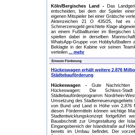
Köln/Bergisches Land -
Das Landgeric
entscheiden, bei dem der Spieler eine
eigenen Mitspieler bei einer Grätsche verle
Aktenzeichen 21 O 435/25, hat es 
Schmerzensgeld gerichtete Klage abgewie
an einem Fußballturnier im Bergischen L
spielten dabei in derselben Mannschaf
WhatsApp-Gruppe von Hobbyfußballern a
Beklagte in der Kabine vor seinen Teamk
verteilen
... mehr
Erneute Förderung
Hückeswagen erhält weitere 2,876 Milli
Städtebauförderung
Hückeswagen -
Gute Nachrichten fü
Hückeswagen: Die Schloss-St
Städtebauförderprogramm Nordrhein-Westfa
Umsetzung des Stadterneuerungsgebiets 
von Bund und Land in Höhe von 2,876 M
diesen Fördermitteln können wichtige M
Stadtentwicklungskonzept fortgeführt 
Bauabschnitt zur Umgestaltung der Isl
Eingangsbereich der Islandstraße auf Höh
bereits im Umbau befindet. Der vorzei