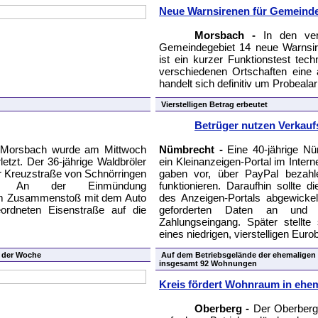
Neue Warnsirenen für Gemeind
Morsbach -
In den ver
Gemeindegebiet 14 neue Warnsire
ist ein kurzer Funktionstest tech
verschiedenen Ortschaften eine 
handelt sich definitiv um Probeal
Vierstelligen Betrag erbeutet
Betrüger nutzen Verkauf
n Morsbach wurde am Mittwoch
Nümbrecht -
Eine 40-jährige Nü
letzt. Der 36-jährige Waldbröler
ein Kleinanzeigen-Portal im Inter
r Kreuzstraße von Schnörringen
gaben vor, über PayPal bezahl
s. An der Einmündung
funktionieren. Daraufhin sollte 
em Zusammenstoß mit dem Auto
des Anzeigen-Portals abgewicke
eordneten Eisenstraße auf die
geforderten Daten an und 
Zahlungseingang. Später stellte 
eines niedrigen, vierstelligen Eur
g der Woche
Auf dem Betriebsgelände der ehemaligen
insgesamt 92 Wohnungen
Kreis fördert Wohnraum in ehem
Oberberg -
Der Oberbergi