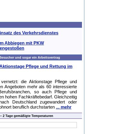
nsatz des Verkehrsdienstes
im Abbiegen mit PKW
engestoßen
Besucher und sogar ein Arbeitsvertrag
Aktionstage Pflege und Rettung im
ernetzt: die Aktionstage Pflege und
gen Angeboten mehr als 60 interessierte
 Berufsbranchen, so auch Pflege und
n hohen Fachkräftebedarf. Gleichzeitig
nach Deutschland zugewandert oder
ohnort beruflich durchstarten
... mehr
 – 2 Tage gemäßigte Temperaturen