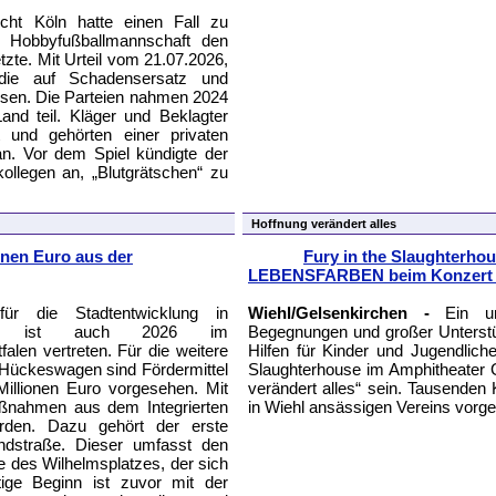
ht Köln hatte einen Fall zu
r Hobbyfußballmannschaft den
tzte. Mit Urteil vom 21.07.2026,
die auf Schadensersatz und
sen. Die Parteien nahmen 2024
and teil. Kläger und Beklagter
t und gehörten einer privaten
n. Vor dem Spiel kündigte der
ollegen an, „Blutgrätschen“ zu
Hoffnung verändert alles
onen Euro aus der
Fury in the Slaughterho
LEBENSFARBEN beim Konzert s
r die Stadtentwicklung in
Wiehl/Gelsenkirchen -
Ein unv
adt ist auch 2026 im
Begegnungen und großer Unters
len vertreten. Für die weitere
Hilfen für Kinder und Jugendlich
Hückeswagen sind Fördermittel
Slaughterhouse im Amphitheater G
illionen Euro vorgesehen. Mit
verändert alles“ sein. Tausenden
aßnahmen aus dem Integrierten
in Wiehl ansässigen Vereins vorge
werden. Dazu gehört der erste
andstraße. Dieser umfasst den
e des Wilhelmsplatzes, der sich
tige Beginn ist zuvor mit der