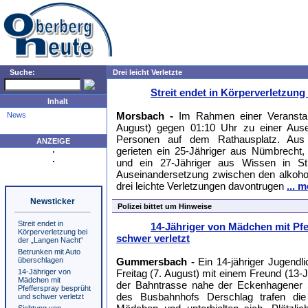
Suche:
Drei leicht Verletzte
Streit endet in Körperverletzun
Inhalt
Morsbach -
Im Rahmen einer Veransta
News
August) gegen 01:10 Uhr zu einer Ause
Personen auf dem Rathausplatz. Aus 
ANZEIGE
gerieten ein 25-Jähriger aus Nümbrecht,
und ein 27-Jähriger aus Wissen in St
Auseinandersetzung zwischen den alkoholis
drei leichte Verletzungen davontrugen
... 
Newsticker
Polizei bittet um Hinweise
Streit endet in
14-Jähriger von Mädchen mit Pfe
Körperverletzung bei
schwer verletzt
der „Langen Nacht“
Betrunken mit Auto
überschlagen
Gummersbach -
Ein 14-jähriger Jugendl
14-Jähriger von
Freitag (7. August) mit einem Freund (13
Mädchen mit
der Bahntrasse nahe der Eckenhagener 
Pfefferspray besprüht
des Busbahnhofs Derschlag trafen di
und schwer verletzt