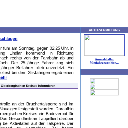
AUTO-VERMIETUNG
rschlagen
er fuhr am Sonntag, gegen 02:25 Uhr, in
ng Lindlar kommend in Richtung
 nach rechts von der Fahrbahn ab und
Auswahl aller
ach. Der 25-jährige Fahrer zog sich
Mietfahrzeuge hier…
jähriger Beifahrer blieb unverletzt. Ein
oholtest bei dem 25-Jährigen ergab einen
mehr
Oberbergischen Kreises informieren
trolle an der Bruchertalsperre sind im
Blaualgen festgestellt wurden. Daraufhin
bergischen Kreises ein Badeverbot für
Das Gesundheitsamt appelliert darüber
bei Aktivitäten auf der Talsperre. Der