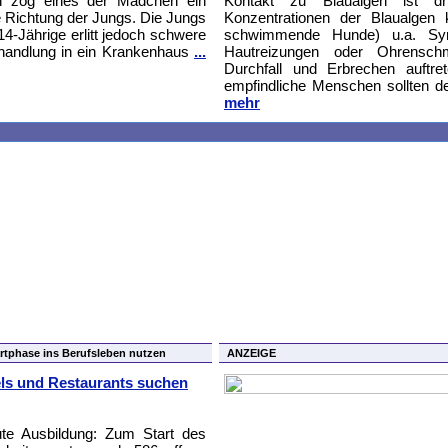
ich zog eines der Mädchen ein
Kontakt zu Blaualgen ist d
ie Richtung der Jungs. Die Jungs
Konzentrationen der Blaualgen
14-Jährige erlitt jedoch schwere
schwimmende Hunde) u.a. Sym
ehandlung in ein Krankenhaus
...
Hautreizungen oder Ohrenschm
Durchfall und Erbrechen auftre
empfindliche Menschen sollten d
mehr
rtphase ins Berufsleben nutzen
ANZEIGE
els und Restaurants suchen
te Ausbildung: Zum Start des