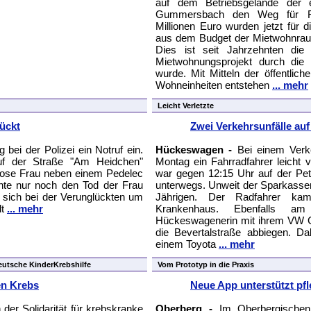
auf dem Betriebsgelände der 
Gummersbach den Weg für För
Millionen Euro wurden jetzt für
aus dem Budget der Mietwohnrau
Dies ist seit Jahrzehnten di
Mietwohnungsprojekt durch die h
wurde. Mit Mitteln der öffentli
Wohneinheiten entstehen
... mehr
Leicht Verletzte
lückt
Zwei Verkehrsunfälle auf
 bei der Polizei ein Notruf ein.
Hückeswagen -
Bei einem Verk
auf der Straße "Am Heidchen"
Montag ein Fahrradfahrer leicht 
lose Frau neben einem Pedelec
war gegen 12:15 Uhr auf der Pete
nnte nur noch den Tod der Frau
unterwegs. Unweit der Sparkassenf
s sich bei der Verunglückten um
Jährigen. Der Radfahrer ka
lt
... mehr
Krankenhaus. Ebenfalls am
Hückeswagenerin mit ihrem VW Go
die Bevertalstraße abbiegen.
einem Toyota
... mehr
Deutsche KinderKrebshilfe
Vom Prototyp in die Praxis
en Krebs
Neue App unterstützt pf
der Solidarität für krebskranke
Oberberg -
Im Oberbergischen 