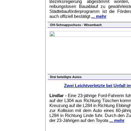
Bezirksregierung abgestimmt worde
reibungslosen Bauablauf zu gewährleis
Städtebauförderprogramm ist die Förde
auch offiziell bestätigt
... mehr
OH-Schnappschuss - Wisserbach
Drei beteiligte Autos
Zwei Leichtverletzte bei Unfall 
Lindlar -
Eine 23-jährige Ford-Fahrerin fu
auf der L304 aus Richtung Tüschen komme
Kreuzung auf die L284 in Richtung Ebbing
zur Kollision mit dem Auto eines 60-jähr
L284 in Richtung Linde fuhr. Durch den 
der 23-Jährigen auf den Toyota
... mehr