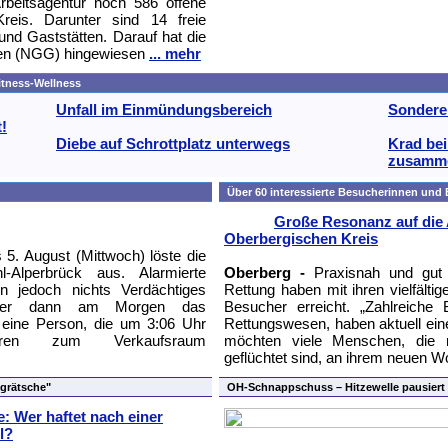
Arbeitsagentur noch 586 offene
reis. Darunter sind 14 freie
und Gaststätten. Darauf hat die
en (NGG) hingewiesen
... mehr
Fitness-Wellness
Unfall im Einmündungsbereich
Sonderei
t!
Diebe auf Schrottplatz unterwegs
Krad be
zusamm
Über 60 interessierte Besucherinnen und 
Große Resonanz auf die 
Oberbergischen Kreis
5. August (Mittwoch) löste die
l-Alperbrück aus. Alarmierte
Oberberg -
Praxisnah und gut v
en jedoch nichts Verdächtiges
Rettung haben mit ihren vielfälti
treiber dann am Morgen das
Besucher erreicht. „Zahlreiche
r eine Person, die um 3:06 Uhr
Rettungswesen, haben aktuell eine
üren zum Verkaufsraum
möchten viele Menschen, die 
geflüchtet sind, an ihrem neuen W
tgrätsche"
OH-Schnappschuss – Hitzewelle pausiert
e: Wer haftet nach einer
l?