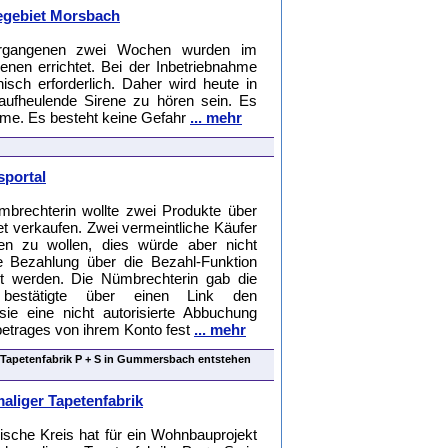
egebiet Morsbach
gangenen zwei Wochen wurden im
nen errichtet. Bei der Inbetriebnahme
nisch erforderlich. Daher wird heute in
aufheulende Sirene zu hören sein. Es
arme. Es besteht keine Gefahr
... mehr
sportal
mbrechterin wollte zwei Produkte über
net verkaufen. Zwei vermeintliche Käufer
en zu wollen, dies würde aber nicht
die Bezahlung über die Bezahl-Funktion
lt werden. Die Nümbrechterin gab die
bestätigte über einen Link den
sie eine nicht autorisierte Abbuchung
obetrages von ihrem Konto fest
... mehr
 Tapetenfabrik P + S in Gummersbach entstehen
aliger Tapetenfabrik
sche Kreis hat für ein Wohnbauprojekt