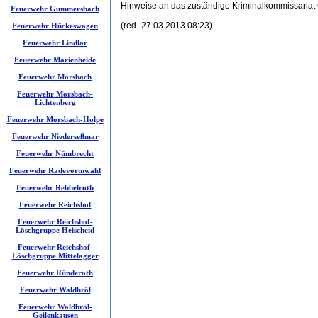
Hinweise an das zuständige Kriminalkommissariat
Feuerwehr Gummersbach
(red.-27.03.2013 08:23)
Feuerwehr Hückeswagen
Feuerwehr Lindlar
Feuerwehr Marienheide
Feuerwehr Morsbach
Feuerwehr Morsbach-
Lichtenberg
Feuerwehr Morsbach-Holpe
Feuerwehr Niederseßmar
Feuerwehr Nümbrecht
Feuerwehr Radevormwald
Feuerwehr Rebbelroth
Feuerwehr Reichshof
Feuerwehr Reichshof-
Löschgruppe Heischeid
Feuerwehr Reichshof-
Löschgruppe Mittelagger
Feuerwehr Ründeroth
Feuerwehr Waldbröl
Feuerwehr Waldbröl-
Geilenkausen