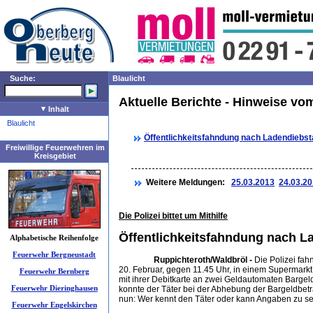
Suche:
Blaulicht
Aktuelle Berichte - Hinweise vo
Inhalt
Blaulicht
Öffentlichkeitsfahndung nach Ladendiebst
Freiwillige Feuerwehren im
Kreisgebiet
Weitere Meldungen:
25.03.2013
24.03.2
Die Polizei bittet um Mithilfe
Öffentlichkeitsfahndung nach L
Alphabetische Reihenfolge
Feuerwehr Bergneustadt
Ruppichteroth/Waldbröl -
Die Polizei fah
20. Februar, gegen 11.45 Uhr, in einem Supermark
Feuerwehr Bernberg
mit ihrer Debitkarte an zwei Geldautomaten Barge
Feuerwehr Dieringhausen
konnte der Täter bei der Abhebung der Bargeldbetr
nun: Wer kennt den Täter oder kann Angaben zu se
Feuerwehr Engelskirchen