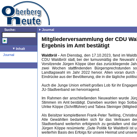
Suche:
Journal
Mitgliederversammlung der CDU Wal
Ergebnis im Amt bestätigt
Inhalt
Journal
Waldbröl -
Am Dienstag, den 17.10.2023, fand im Waldb
CDU Waldbröl statt, bei der turnusmäßig die Neuwahl 
Vorsitzende Jürgen Köppe über das zurückliegende Jah
zwei Wochen stattfindenden Bürgersprechstunden sow
Landtagswahl im Jahr 2022 hervor. Allen voran durch d
Eindrücke aus der Bevölkerung, die in die tägliche politisc
Auch die Junge Union erhielt großes Lob für ihr Engag
JU-Stadtverband sei hervorragend.
Im Rahmen der anschließenden Neuwahlen wurde Jürg
Stimmen im Amt bestätigt. Daneben wurden Ingo Solbach 
Ulrike Köppe (Schriftführer) und Tabea Steiniger (Mitglie
Als Beisitzer komplettieren Frank-Peter Twilling, Chris
Alle Gewählten bedankten sich für das Vertrauen de
Stadtverband weiterhin erfolgreich zu gestalten und d
Jürgen Köppe resümierte: „Gute Politik für Waldbröl ist 
weiterhin Basis des Erfolgs für unsere Heimat und unsere