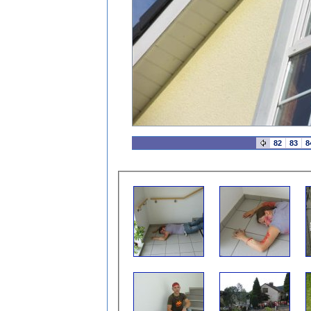
82
83
8