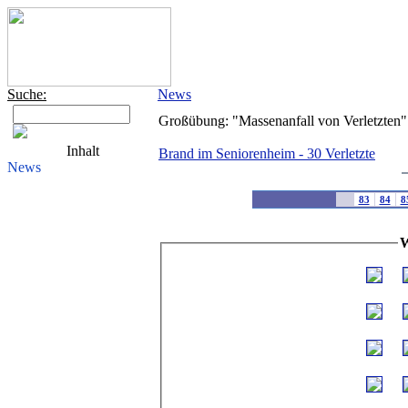
Suche:
News
Großübung: "Massenanfall von Verletzten"
Inhalt
Brand im Seniorenheim - 30 Verletzte
News
83
84
8
W